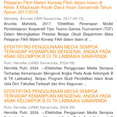
Pelajaran Fikih Materi Konsep Fikih dalam Islam di
Kelas X Madrasah Aliyah Darul Ihsan Samarinda Tahun
Ajaran 2017/2018
Mahdela, Anurida
(
IAIN Samarinda
,
2017-09-15
)
Anurida Mahdela, 2017. “Efektifitas Penerapan Model
Pembelajaran Kooperatif Tipe Teams Games Tournament (TGT)
Dalam Meningkatkan Prestasi Belajar (Studi Eksperimen Mata
Pelajaran Fikih Materi Konsep Fikih dalam Islam di ...
EFEKTIFITAS PENGGUNAAN MEDIA SEMPOA
TERHADAP KEMAMPUAN MENGENAL ANGKA PADA
ANAK KELOMPOK B DI TK LABBAIKA SAMARINDA
Putri, Hermilia
(
UINSI Samarinda
,
2024-09
)
Hermilia Putri, 2024. ―Efektivitas Penggunaan Media Sempoa
Terhadap Kemampuan Mengenal Angka Pada Anak Kelompok B
di TK Labbaika‖. Skripsi, Program Studi Pendidikan Islam Anak
Usia Dini, Fakultas Tarbiyah dan Ilmu Keguruan ...
EFEKTIFITAS PENGGUNAAN MEDIA SEMPOA
TERHADAP KEMAMPUAN MENGENAL ANGKA PADA
ANAK KELOMPOK B DI TK LABBAIKA SAMARINDA
Putri, Hermilia
(
UINSI Samarinda
,
2024-09
)
Hermilia Putri, 2024. ―Efektivitas Penggunaan Media Sempoa