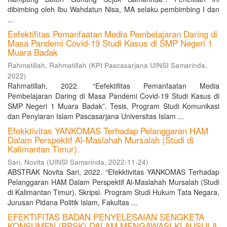
dibimbing oleh Ibu Wahdatun Nisa, MA selaku pembimbing I dan
...
Eefektifitas Pemanfaatan Media Pembelajaran Daring di
Masa Pandemi Covid-19 Studi Kasus di SMP Negeri 1
Muara Badak
Rahmatillah, Rahmatillah
(
KPI Pascasarjana UINSI Samarinda
,
2022
)
Rahmatillah, 2022. “Eefektifitas Pemanfaatan Media
Pembelajaran Daring di Masa Pandemi Covid-19 Studi Kasus di
SMP Negeri 1 Muara Badak”. Tesis, Program Studi Komunikasi
dan Penyiaran Islam Pascasarjana Universitas Islam ...
Efekktivitas YANKOMAS Terhadap Pelanggaran HAM
Dalam Perspektif Al-Maslahah Mursalah (Studi di
Kalimantan Timur).
Sari, Novita
(
UINSI Samarinda
,
2022-11-24
)
ABSTRAK Novita Sari, 2022. “Efekktivitas YANKOMAS Terhadap
Pelanggaran HAM Dalam Perspektif Al-Maslahah Mursalah (Studi
di Kalimantan Timur). Skripsi. Program Studi Hukum Tata Negara,
Jurusan Pidana Politik Islam, Fakultas ...
EFEKTIFITAS BADAN PENYELESAIAN SENGKETA
KONSUMEN (BPSK) DALAM MENGAWASI KLAUSULA