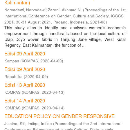
Kalimantan)
Norvadewi, Norvadewi
;
Zaroni, Akhmad N.
(
Proceedings of the 1st
International Conference on Gender, Culture and Society, ICGCS
2021, 30-31 August 2021, Padang, Indonesia
,
2021-08
)
This study aims to identify and analyses women's economic
empowerment through handicrafts based on the local culture of
Ulap Doyo woven fabric in Tanjung Jone village, West Kutai
Regency, East Kalimantan, the function of ...
Edisi 09 April 2020
Kompas
(
KOMPAS
,
2020-04-09
)
Edisi 09 April 2020
Republika
(
2020-04-09
)
Edisi 13 April 2020
KOMPAS
(
KOMPAS
,
2020-04-13
)
Edisi 14 April 2020
KOMPAS
(
KOMPAS
,
2020-04-14
)
EDUCATION POLICY ON GENDER RESPONSIVE
Julaiha, Siti
;
Imtiqo, Imtiqo
(
Proceedings of the 2nd International
Conference on Education and Islamic Culture ,State Islamic