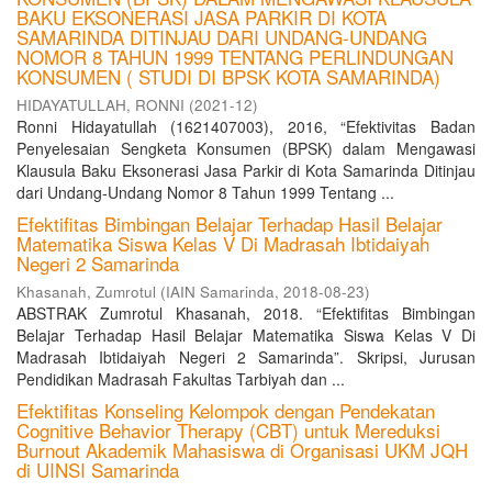
BAKU EKSONERASI JASA PARKIR DI KOTA
SAMARINDA DITINJAU DARI UNDANG-UNDANG
NOMOR 8 TAHUN 1999 TENTANG PERLINDUNGAN
KONSUMEN ( STUDI DI BPSK KOTA SAMARINDA)
HIDAYATULLAH, RONNI
(
2021-12
)
Ronni Hidayatullah (1621407003), 2016, “Efektivitas Badan
Penyelesaian Sengketa Konsumen (BPSK) dalam Mengawasi
Klausula Baku Eksonerasi Jasa Parkir di Kota Samarinda Ditinjau
dari Undang-Undang Nomor 8 Tahun 1999 Tentang ...
Efektifitas Bimbingan Belajar Terhadap Hasil Belajar
Matematika Siswa Kelas V Di Madrasah Ibtidaiyah
Negeri 2 Samarinda
Khasanah, Zumrotul
(
IAIN Samarinda
,
2018-08-23
)
ABSTRAK Zumrotul Khasanah, 2018. “Efektifitas Bimbingan
Belajar Terhadap Hasil Belajar Matematika Siswa Kelas V Di
Madrasah Ibtidaiyah Negeri 2 Samarinda”. Skripsi, Jurusan
Pendidikan Madrasah Fakultas Tarbiyah dan ...
Efektifitas Konseling Kelompok dengan Pendekatan
Cognitive Behavior Therapy (CBT) untuk Mereduksi
Burnout Akademik Mahasiswa di Organisasi UKM JQH
di UINSI Samarinda