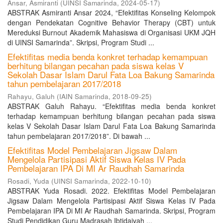
Ansar, Asmiranti
(
UINSI Samarinda
,
2024-05-17
)
ABSTRAK Asmiranti Ansar 2024, “Efektifitas Konseling Kelompok
dengan Pendekatan Cognitive Behavior Therapy (CBT) untuk
Mereduksi Burnout Akademik Mahasiswa di Organisasi UKM JQH
di UINSI Samarinda”. Skripsi, Program Studi ...
Efektifitas media benda konkret terhadap kemampuan
berhitung bilangan pecahan pada siswa kelas V
Sekolah Dasar Islam Darul Fata Loa Bakung Samarinda
tahun pembelajaran 2017/2018
Rahayu, Galuh
(
IAIN Samarinda
,
2018-09-25
)
ABSTRAK Galuh Rahayu. “Efektifitas media benda konkret
terhadap kemampuan berhitung bilangan pecahan pada siswa
kelas V Sekolah Dasar Islam Darul Fata Loa Bakung Samarinda
tahun pembelajaran 2017/2018”. Di bawah ...
Efektifitas Model Pembelajaran Jigsaw Dalam
Mengelola Partisipasi Aktif Siswa Kelas IV Pada
Pembelajaran IPA Di MI Ar Raudhah Samarinda
Rosadi, Yuda
(
UINSI Samarinda
,
2022-10-10
)
ABSTRAK Yuda Rosadi. 2022. Efektifitas Model Pembelajaran
Jigsaw Dalam Mengelola Partisipasi Aktif Siswa Kelas IV Pada
Pembelajaran IPA Di MI Ar Raudhah Samarinda. Skripsi, Program
Studi Pendidikan Guru Madrasah Ibtidaiyah ...