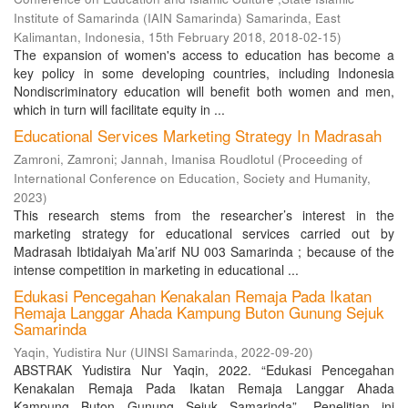
Institute of Samarinda (IAIN Samarinda) Samarinda, East
Kalimantan, Indonesia, 15th February 2018
,
2018-02-15
)
The expansion of women's access to education has become a
key policy in some developing countries, including Indonesia
Nondiscriminatory education will benefit both women and men,
which in turn will facilitate equity in ...
Educational Services Marketing Strategy In Madrasah
Zamroni, Zamroni
;
Jannah, Imanisa Roudlotul
(
Proceeding of
International Conference on Education, Society and Humanity
,
2023
)
This research stems from the researcher’s interest in the
marketing strategy for educational services carried out by
Madrasah Ibtidaiyah Ma’arif NU 003 Samarinda ; because of the
intense competition in marketing in educational ...
Edukasi Pencegahan Kenakalan Remaja Pada Ikatan
Remaja Langgar Ahada Kampung Buton Gunung Sejuk
Samarinda
Yaqin, Yudistira Nur
(
UINSI Samarinda
,
2022-09-20
)
ABSTRAK Yudistira Nur Yaqin, 2022. “Edukasi Pencegahan
Kenakalan Remaja Pada Ikatan Remaja Langgar Ahada
Kampung Buton Gunung Sejuk Samarinda”. Penelitian ini