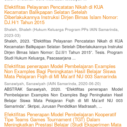
Efektifitas Pelayanan Pencatatan Nikah di KUA
Kecamatan Balikpapan Selatan Setelah
Diberlakukannya Instruksi Dirjen Bimas Islam Nomor:
DJ.H/1 Tahun 2015
Shaleh, Shaleh
(
Hukum Keluarga Program PPs IAIN Samarinda
,
2023-03
)
Shaleh, 2023. “Efektifitas Pelayanan Pencatatan Nikah di KUA
Kecamatan Balikpapan Selatan Setelah Diberlakukannya Instruksi
Dirjen Bimas Islam Nomor: DJ.II/1 Tahun 2015”. Tesis. Program
Studi Hukum Keluarga, Pascasarjana ...
Efektifitas penerapan Model Pembelajaran Examples
Non Examples Bagi Peningkatan Hasil Belajar Siswa
Mata Pelajaran Fiqih di MI Ma’arif NU 003 Samarinda
Sanawiyah, Sanawiyah
(
IAIN Samarinda
,
2020-06-20
)
ABSTRAK Sanawiyah, 2020. “Efektifitas penerapan Model
Pembelajaran Examples Non Examples Bagi Peningkatan Hasil
Belajar Siswa Mata Pelajaran Fiqih di MI Ma’arif NU 003
Samarinda”. Skripsi, Jurusan Pendidikan Madrasah, ...
Efektifitas Penerapan Model Pembelajaran Kooperatif
Tipe Teams Games Tournament (TGT) Dalam
Meningkatkan Prestasi Belajar (Studi Eksperimen Mata