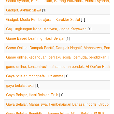
Gadai Syariah, Hukum Islam, Barang Elektronik, Prinsip Syariah, 
Gadget, Akhlak Siswa
[1]
Gadget, Media Pembelajaran, Karakter Sosial
[1]
Gaji, lingkungan Kerja, Motivasi, kinerja Karyawan
[1]
Game Based Learning, Hasil Belajar
[1]
Game Online, Dampak Positif, Dampak Negatif, Mahasiswa, Pendi
Game online, kecanduan, perilaku sosial, pemuda, pendidikan.
[1]
game online, konsentrasi, hafalan surah pendek, Al-Qur’an Hadis,
Gaya belajar, menghafal, juz amma
[1]
gaya belajar, aktif
[1]
Gaya Belajar, Hasil Belajar, Fikih
[1]
Gaya Belajar, Mahasiswa, Pembelajaran Bahasa Inggris, Group Lea
Gaya Belajar, Pendidikan Agama Islam, Minat Belajar, SMP Fastabi