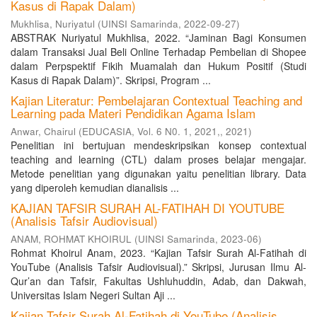
Kasus di Rapak Dalam)
Mukhlisa, Nuriyatul
(
UINSI Samarinda
,
2022-09-27
)
ABSTRAK Nuriyatul Mukhlisa, 2022. “Jaminan Bagi Konsumen
dalam Transaksi Jual Beli Online Terhadap Pembelian di Shopee
dalam Perpspektif Fikih Muamalah dan Hukum Positif (Studi
Kasus di Rapak Dalam)”. Skripsi, Program ...
Kajian Literatur: Pembelajaran Contextual Teaching and
Learning pada Materi Pendidikan Agama Islam
Anwar, Chairul
(
EDUCASIA, Vol. 6 N0. 1, 2021,
,
2021
)
Penelitian ini bertujuan mendeskripsikan konsep contextual
teaching and learning (CTL) dalam proses belajar mengajar.
Metode penelitian yang digunakan yaitu penelitian library. Data
yang diperoleh kemudian dianalisis ...
KAJIAN TAFSIR SURAH AL-FATIHAH DI YOUTUBE
(Analisis Tafsir Audiovisual)
ANAM, ROHMAT KHOIRUL
(
UINSI Samarinda
,
2023-06
)
Rohmat Khoirul Anam, 2023. “Kajian Tafsir Surah Al-Fatihah di
YouTube (Analisis Tafsir Audiovisual).” Skripsi, Jurusan Ilmu Al-
Qur’an dan Tafsir, Fakultas Ushluhuddin, Adab, dan Dakwah,
Universitas Islam Negeri Sultan Aji ...
Kajian Tafsir Surah Al-Fatihah di YouTube (Analisis