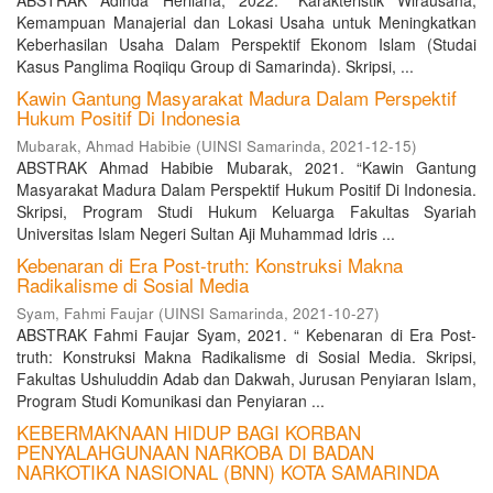
ABSTRAK Adinda Herliana, 2022. “Karakteristik Wirausaha,
Kemampuan Manajerial dan Lokasi Usaha untuk Meningkatkan
Keberhasilan Usaha Dalam Perspektif Ekonom Islam (Studai
Kasus Panglima Roqiiqu Group di Samarinda). Skripsi, ...
Kawin Gantung Masyarakat Madura Dalam Perspektif
Hukum Positif Di Indonesia
Mubarak, Ahmad Habibie
(
UINSI Samarinda
,
2021-12-15
)
ABSTRAK Ahmad Habibie Mubarak, 2021. “Kawin Gantung
Masyarakat Madura Dalam Perspektif Hukum Positif Di Indonesia.
Skripsi, Program Studi Hukum Keluarga Fakultas Syariah
Universitas Islam Negeri Sultan Aji Muhammad Idris ...
Kebenaran di Era Post-truth: Konstruksi Makna
Radikalisme di Sosial Media
Syam, Fahmi Faujar
(
UINSI Samarinda
,
2021-10-27
)
ABSTRAK Fahmi Faujar Syam, 2021. “ Kebenaran di Era Post-
truth: Konstruksi Makna Radikalisme di Sosial Media. Skripsi,
Fakultas Ushuluddin Adab dan Dakwah, Jurusan Penyiaran Islam,
Program Studi Komunikasi dan Penyiaran ...
KEBERMAKNAAN HIDUP BAGI KORBAN
PENYALAHGUNAAN NARKOBA DI BADAN
NARKOTIKA NASIONAL (BNN) KOTA SAMARINDA