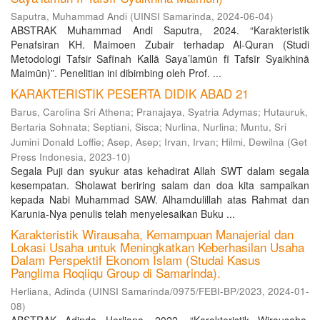
Saputra, Muhammad Andi
(
UINSI Samarinda
,
2024-06-04
)
ABSTRAK Muhammad Andi Saputra, 2024. “Karakteristik
Penafsiran KH. Maimoen Zubair terhadap Al-Quran (Studi
Metodologi Tafsir Safīnah Kallā Saya’lamūn fī Tafsīr Syaikhinā
Maimūn)”. Penelitian ini dibimbing oleh Prof. ...
KARAKTERISTIK PESERTA DIDIK ABAD 21
Barus, Carolina Sri Athena
;
Pranajaya, Syatria Adymas
;
Hutauruk,
Bertaria Sohnata
;
Septiani, Sisca
;
Nurlina, Nurlina
;
Muntu, Sri
Jumini Donald Loffie
;
Asep, Asep
;
Irvan, Irvan
;
Hilmi, Dewilna
(
Get
Press Indonesia
,
2023-10
)
Segala Puji dan syukur atas kehadirat Allah SWT dalam segala
kesempatan. Sholawat beriring salam dan doa kita sampaikan
kepada Nabi Muhammad SAW. Alhamdulillah atas Rahmat dan
Karunia-Nya penulis telah menyelesaikan Buku ...
Karakteristik Wirausaha, Kemampuan Manajerial dan
Lokasi Usaha untuk Meningkatkan Keberhasilan Usaha
Dalam Perspektif Ekonom Islam (Studai Kasus
Panglima Roqiiqu Group di Samarinda).
Herliana, Adinda
(
UINSI Samarinda/0975/FEBI-BP/2023
,
2024-01-
08
)