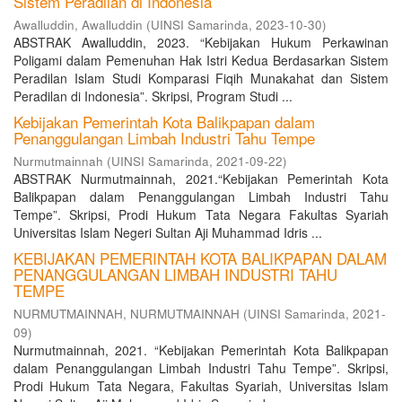
Sistem Peradilan di Indonesia
Awalluddin, Awalluddin
(
UINSI Samarinda
,
2023-10-30
)
ABSTRAK Awalluddin, 2023. “Kebijakan Hukum Perkawinan
Poligami dalam Pemenuhan Hak Istri Kedua Berdasarkan Sistem
Peradilan Islam Studi Komparasi Fiqih Munakahat dan Sistem
Peradilan di Indonesia”. Skripsi, Program Studi ...
Kebijakan Pemerintah Kota Balikpapan dalam
Penanggulangan Limbah Industri Tahu Tempe
Nurmutmainnah
(
UINSI Samarinda
,
2021-09-22
)
ABSTRAK Nurmutmainnah, 2021.“Kebijakan Pemerintah Kota
Balikpapan dalam Penanggulangan Limbah Industri Tahu
Tempe”. Skripsi, Prodi Hukum Tata Negara Fakultas Syariah
Universitas Islam Negeri Sultan Aji Muhammad Idris ...
KEBIJAKAN PEMERINTAH KOTA BALIKPAPAN DALAM
PENANGGULANGAN LIMBAH INDUSTRI TAHU
TEMPE
NURMUTMAINNAH, NURMUTMAINNAH
(
UINSI Samarinda
,
2021-
09
)
Nurmutmainnah, 2021. “Kebijakan Pemerintah Kota Balikpapan
dalam Penanggulangan Limbah Industri Tahu Tempe”. Skripsi,
Prodi Hukum Tata Negara, Fakultas Syariah, Universitas Islam