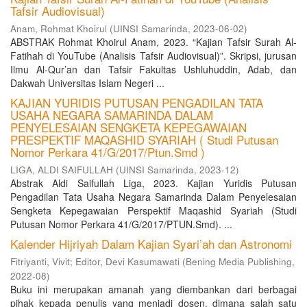
Tafsir Audiovisual)
Anam, Rohmat Khoirul
(
UINSI Samarinda
,
2023-06-02
)
ABSTRAK Rohmat Khoirul Anam, 2023. “Kajian Tafsir Surah Al-
Fatihah di YouTube (Analisis Tafsir Audiovisual)”. Skripsi, jurusan
Ilmu Al-Qur’an dan Tafsir Fakultas Ushluhuddin, Adab, dan
Dakwah Universitas Islam Negeri ...
KAJIAN YURIDIS PUTUSAN PENGADILAN TATA
USAHA NEGARA SAMARINDA DALAM
PENYELESAIAN SENGKETA KEPEGAWAIAN
PRESPEKTIF MAQASHID SYARIAH ( Studi Putusan
Nomor Perkara 41/G/2017/Ptun.Smd )
LIGA, ALDI SAIFULLAH
(
UINSI Samarinda
,
2023-12
)
Abstrak Aldi Saifullah Liga, 2023. Kajian Yuridis Putusan
Pengadilan Tata Usaha Negara Samarinda Dalam Penyelesaian
Sengketa Kepegawaian Perspektif Maqashid Syariah (Studi
Putusan Nomor Perkara 41/G/2017/PTUN.Smd). ...
Kalender Hijriyah Dalam Kajian Syari’ah dan Astronomi
Fitriyanti, Vivit
;
Editor, Devi Kasumawati
(
Bening Media Publishing
,
2022-08
)
Buku ini merupakan amanah yang diembankan dari berbagai
pihak kepada penulis yang menjadi dosen, dimana salah satu