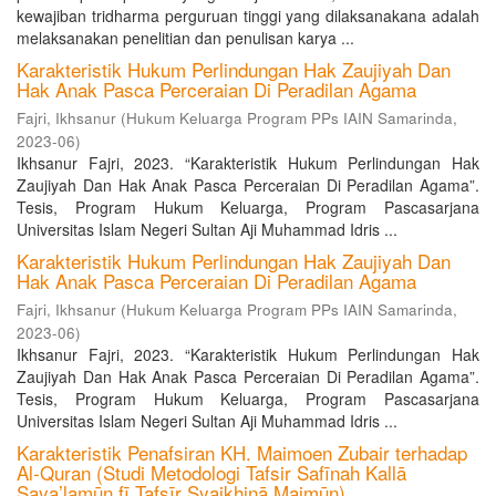
kewajiban tridharma perguruan tinggi yang dilaksanakana adalah
melaksanakan penelitian dan penulisan karya ...
Karakteristik Hukum Perlindungan Hak Zaujiyah Dan
Hak Anak Pasca Perceraian Di Peradilan Agama
Fajri, Ikhsanur
(
Hukum Keluarga Program PPs IAIN Samarinda
,
2023-06
)
Ikhsanur Fajri, 2023. “Karakteristik Hukum Perlindungan Hak
Zaujiyah Dan Hak Anak Pasca Perceraian Di Peradilan Agama”.
Tesis, Program Hukum Keluarga, Program Pascasarjana
Universitas Islam Negeri Sultan Aji Muhammad Idris ...
Karakteristik Hukum Perlindungan Hak Zaujiyah Dan
Hak Anak Pasca Perceraian Di Peradilan Agama
Fajri, Ikhsanur
(
Hukum Keluarga Program PPs IAIN Samarinda
,
2023-06
)
Ikhsanur Fajri, 2023. “Karakteristik Hukum Perlindungan Hak
Zaujiyah Dan Hak Anak Pasca Perceraian Di Peradilan Agama”.
Tesis, Program Hukum Keluarga, Program Pascasarjana
Universitas Islam Negeri Sultan Aji Muhammad Idris ...
Karakteristik Penafsiran KH. Maimoen Zubair terhadap
Al-Quran (Studi Metodologi Tafsir Safīnah Kallā
Saya’lamūn fī Tafsīr Syaikhinā Maimūn)