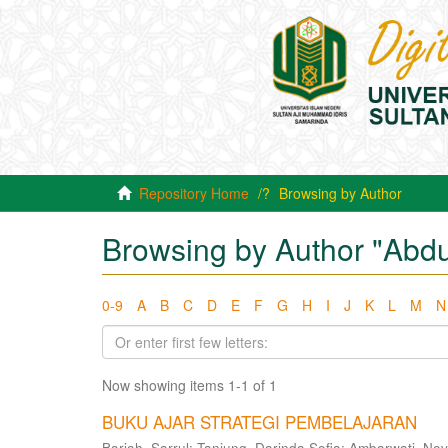
Repository Home
Browsing by Author
Browsing by Author "Abdu
0-9
A
B
C
D
E
F
G
H
I
J
K
L
M
N
Now showing items 1-1 of 1
BUKU AJAR STRATEGI PEMBELAJARAN
Bariah, Sarrul
;
Tanjung, Darinda Sofia
;
Ambarwati, Nov