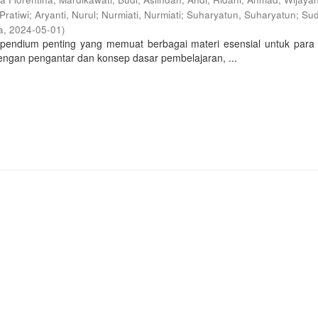
 Pratiwi
;
Aryanti, Nurul
;
Nurmiati, Nurmiati
;
Suharyatun, Suharyatun
;
Sud
a
,
2024-05-01
)
pendium penting yang memuat berbagai materi esensial untuk para 
engan pengantar dan konsep dasar pembelajaran, ...