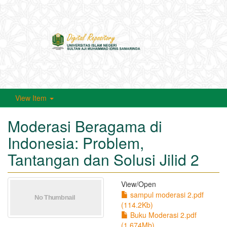
Toggle
navigati
View Item
Moderasi Beragama di
Indonesia: Problem,
Tantangan dan Solusi Jilid 2
View/
Open
sampul moderasi 2.pdf
(114.2Kb)
Buku Moderasi 2.pdf
(1.674Mb)