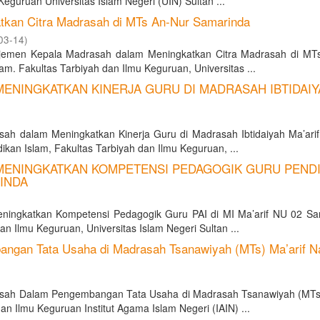
eguruan Universitas Islam Negeri (UIN) Sultan ...
kan Citra Madrasah di MTs An-Nur Samarinda
03-14
)
jemen Kepala Madrasah dalam Meningkatkan Citra Madrasah di MT
. Fakultas Tarbiyah dan Ilmu Keguruan, Universitas ...
NINGKATKAN KINERJA GURU DI MADRASAH IBTIDAIY
sah dalam Meningkatkan Kinerja Guru di Madrasah Ibtidaiyah Ma’ari
kan Islam, Fakultas Tarbiyah dan Ilmu Keguruan, ...
ENINGKATKAN KOMPETENSI PEDAGOGIK GURU PENDI
RINDA
ingkatkan Kompetensi Pedagogik Guru PAI di MI Ma’arif NU 02 Sa
an Ilmu Keguruan, Universitas Islam Negeri Sultan ...
gan Tata Usaha di Madrasah Tsanawiyah (MTs) Ma’arif N
sah Dalam Pengembangan Tata Usaha di Madrasah Tsanawiyah (MTs)
 Ilmu Keguruan Institut Agama Islam Negeri (IAIN) ...