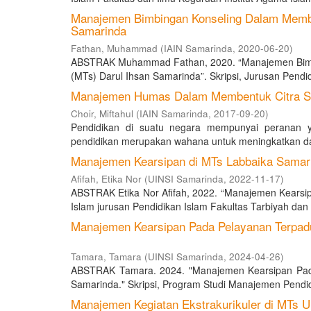
Manajemen Bimbingan Konseling Dalam Membin
Samarinda
Fathan, Muhammad
(
IAIN Samarinda
,
2020-06-20
)
ABSTRAK Muhammad Fathan, 2020. “Manajemen Bimbi
(MTs) Darul Ihsan Samarinda”. Skripsi, Jurusan Pendid
Manajemen Humas Dalam Membentuk Citra Se
Choir, Miftahul
(
IAIN Samarinda
,
2017-09-20
)
Pendidikan di suatu negara mempunyai peranan y
pendidikan merupakan wahana untuk meningkatkan da
Manajemen Kearsipan di MTs Labbaika Samar
Afifah, Etika Nor
(
UINSI Samarinda
,
2022-11-17
)
ABSTRAK Etika Nor Afifah, 2022. “Manajemen Kearsip
Islam jurusan Pendidikan Islam Fakultas Tarbiyah dan 
Manajemen Kearsipan Pada Pelayanan Terpadu
Tamara, Tamara
(
UINSI Samarinda
,
2024-04-26
)
ABSTRAK Tamara. 2024. "Manajemen Kearsipan Pada
Samarinda." Skripsi, Program Studi Manajemen Pendidi
Manajemen Kegiatan Ekstrakurikuler di MTs 