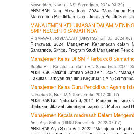
Mawaddah, Noor
(
UINSI Samarinda
,
2024-03-20
)
ABSTRAK Noor Mawaddah, 2024 “Manajemen Kegiat
Manajemen Pendidikan Islam, Jurusan Pendidikan Islam
MANAJEMEN KEHUMASAN DALAM MENINGK
SMP NEGERI 9 SAMARINDA
RISMAWATI, RISMAWATI
(
UINSI Samarinda
,
2024-06
)
Rismawati, 2024. Manajemen Kehumasan dalam M
Samarinda. Skripsi, Program Studi Manajemen Pendidik
Manajemen Kelas Di SMP Terbuka 8 Samarin
Septia Aini, Rafiatul Lathifah
(
IAIN Samarinda
,
2021-05
ABSTRAK Rafiatul Lathifah SeptiaAini, 2021. “Mana
Fakultas Tarbiyah dan Ilmu Keguruan (IAIN) Samarinda”.
Manajemen Kelas Guru Pendidikan Agama Isla
Nahariah S, Nur
(
IAIN Samarinda
,
2017-09-17
)
ABSTRAK Nur Nahariah S, 2017. Manajemen Kelas Gur
dilakukan dibawah bimbingan bapak Dr. Muhammad Nasi
Manajemen Kepala madrasah Dalam Mengemba
Aqil, Alya Safira
(
UINSI Samarinda
,
2022-07-07
)
ABSTRAK Alya Safira Aqil, 2022. “Manajemen Kepala