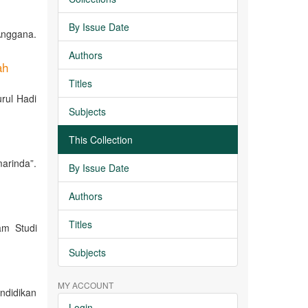
By Issue Date
Anggana.
Authors
ah
Titles
rul Hadi
Subjects
This Collection
arinda”.
By Issue Date
Authors
Titles
am Studi
Subjects
MY ACCOUNT
ndidikan
Login