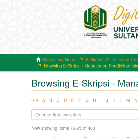
Repository Home
E-Skripsi
Fakultas Tar
Browsing E-Skripsi - Manajemen Pendidikan Isla
Browsing E-Skripsi - Man
0-9
A
B
C
D
E
F
G
H
I
J
K
L
M
N
Now showing items 76-95 of 403