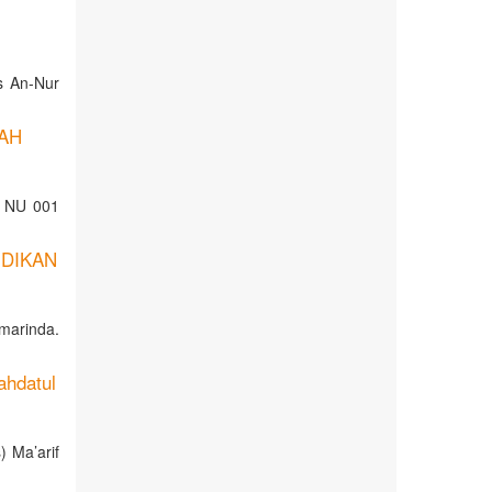
s An-Nur
AH
f NU 001
DIKAN
marinda.
ahdatul
 Ma’arif