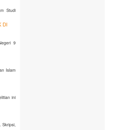
am Studi
 DI
egeri 9
an Islam
tian ini
Skripsi,