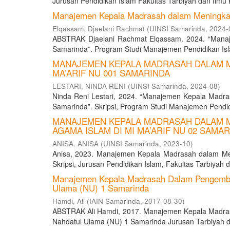
Jurusan Pendidikan Islam Fakultas Tarbiyah dan Ilmu K
Manajemen Kepala Madrasah dalam Meningkat
Elqassam, Djaelani Rachmat
(
UINSI Samarinda
,
2024-
ABSTRAK Djaelani Rachmat Elqassam. 2024. “Mana
Samarinda”. Program Studi Manajemen Pendidikan Islam
MANAJEMEN KEPALA MADRASAH DALAM ME
MA’ARIF NU 001 SAMARINDA
LESTARI, NINDA RENI
(
UINSI Samarinda
,
2024-08
)
Ninda Reni Lestari, 2024. “Manajemen Kepala Madra
Samarinda”. Skripsi, Program Studi Manajemen Pendidi
MANAJEMEN KEPALA MADRASAH DALAM M
AGAMA ISLAM DI MI MA’ARIF NU 02 SAMA
ANISA, ANISA
(
UINSI Samarinda
,
2023-10
)
Anisa, 2023. Manajemen Kepala Madrasah dalam Men
Skripsi, Jurusan Pendidikan Islam, Fakultas Tarbiyah d
Manajemen Kepala Madrasah Dalam Pengemban
Ulama (NU) 1 Samarinda
Hamdi, Ali
(
IAIN Samarinda
,
2017-08-30
)
ABSTRAK Ali Hamdi, 2017. Manajemen Kepala Madra
Nahdatul Ulama (NU) 1 Samarinda Jurusan Tarbiyah dan