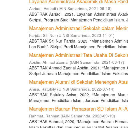
Layanan Administrasi Akademik di Masa Pand
Asriadi, Asriadi
(
IAIN Samarinda
,
2021-06-18
)
ABSTRAK Asriadi, 2021. Layanan Administrasi Akad
Skripsi, Program Studi Manajemen Pendidikan Islam. J
Manajemen Administrasi Sekolah dalam Mening
Farida, Siti Nur
(
UINSI Samarinda
,
2023-11-01
)
ABSTRAK Siti Nur Farida, 2023. “Manajemen Administ
Loa Buah”. Skripsi Prodi Manajemen Pendidikan Islam.
Manajemen Administrasi Tata Usaha Di Sekol
Abidin, Ahmad Zaenal
(
IAIN Samarinda
,
2021-03-17
)
ABSTRAK Ahmad Zaenal Abidin, 2021. “Manajemen Ad
Skripsi Jurusan Manajemen Pendidikan Islam Fakultas 
Manajemen Alumni di Sekolah Menengah Atas
Anisa, Ratuloly
(
UINSI Samarinda
,
2022-07-14
)
ABSTRAK Ratuloly Anisa, 2022. “Manajemen Alumni
Manajemen Pendidikan Islam, Jurusan Pendidikan Islam
Manajemen Bauran Pemasaran SD Islam Al-A
Rahmat, Rahmat
(
IAIN Samarinda
,
2020-09-19
)
ABSTRAK Rahmat, 2020, “Manajemen Bauran Pemasara
Islam Fakultas dan Ilmu Keguruan Institut Agama Islam 