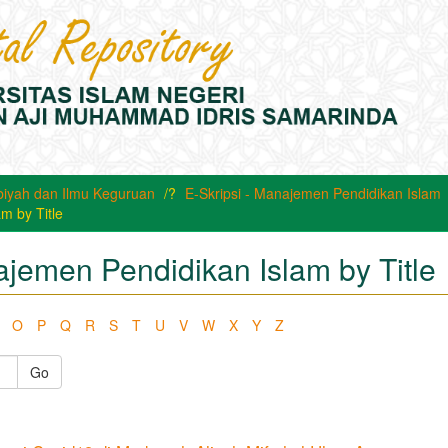
biyah dan Ilmu Keguruan
E-Skripsi - Manajemen Pendidikan Islam
m by Title
ajemen Pendidikan Islam by Title
O
P
Q
R
S
T
U
V
W
X
Y
Z
Go