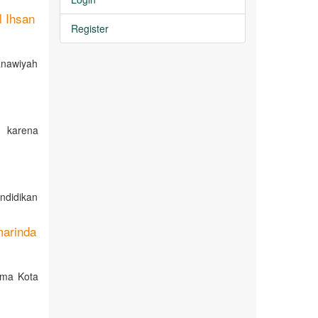
 Ihsan
Register
anawiyah
, karena
ndidikan
marinda
ama Kota