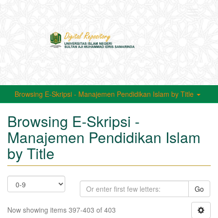
Toggle
navigati
Browsing E-Skripsi - Manajemen Pendidikan Islam by Title
Browsing E-Skripsi -
Manajemen Pendidikan Islam
by Title
Go
Now showing items 397-403 of 403