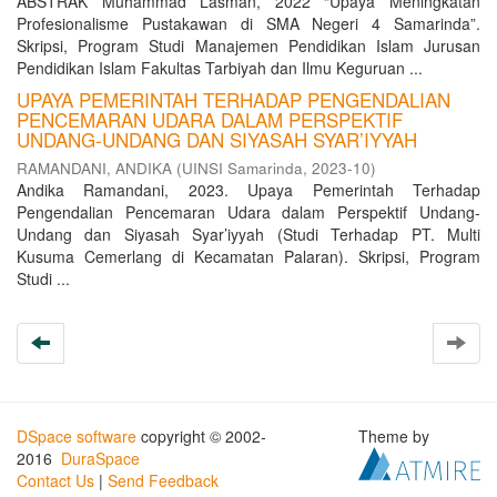
ABSTRAK Muhammad Lasman, 2022 “Upaya Meningkatan
Profesionalisme Pustakawan di SMA Negeri 4 Samarinda”.
Skripsi, Program Studi Manajemen Pendidikan Islam Jurusan
Pendidikan Islam Fakultas Tarbiyah dan Ilmu Keguruan ...
UPAYA PEMERINTAH TERHADAP PENGENDALIAN
PENCEMARAN UDARA DALAM PERSPEKTIF
UNDANG-UNDANG DAN SIYASAH SYAR’IYYAH
RAMANDANI, ANDIKA
(
UINSI Samarinda
,
2023-10
)
Andika Ramandani, 2023. Upaya Pemerintah Terhadap
Pengendalian Pencemaran Udara dalam Perspektif Undang-
Undang dan Siyasah Syar’iyyah (Studi Terhadap PT. Multi
Kusuma Cemerlang di Kecamatan Palaran). Skripsi, Program
Studi ...
DSpace software
copyright © 2002-
Theme by
2016
DuraSpace
Contact Us
|
Send Feedback