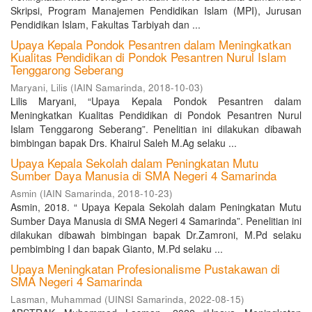
Skripsi, Program Manajemen Pendidikan Islam (MPI), Jurusan
Pendidikan Islam, Fakultas Tarbiyah dan ...
Upaya Kepala Pondok Pesantren dalam Meningkatkan
Kualitas Pendidikan di Pondok Pesantren Nurul Islam
Tenggarong Seberang
Maryani, Lilis
(
IAIN Samarinda
,
2018-10-03
)
Lilis Maryani, “Upaya Kepala Pondok Pesantren dalam
Meningkatkan Kualitas Pendidikan di Pondok Pesantren Nurul
Islam Tenggarong Seberang”. Penelitian ini dilakukan dibawah
bimbingan bapak Drs. Khairul Saleh M.Ag selaku ...
Upaya Kepala Sekolah dalam Peningkatan Mutu
Sumber Daya Manusia di SMA Negeri 4 Samarinda
Asmin
(
IAIN Samarinda
,
2018-10-23
)
Asmin, 2018. “ Upaya Kepala Sekolah dalam Peningkatan Mutu
Sumber Daya Manusia di SMA Negeri 4 Samarinda”. Penelitian ini
dilakukan dibawah bimbingan bapak Dr.Zamroni, M.Pd selaku
pembimbing I dan bapak Gianto, M.Pd selaku ...
Upaya Meningkatan Profesionalisme Pustakawan di
SMA Negeri 4 Samarinda
Lasman, Muhammad
(
UINSI Samarinda
,
2022-08-15
)