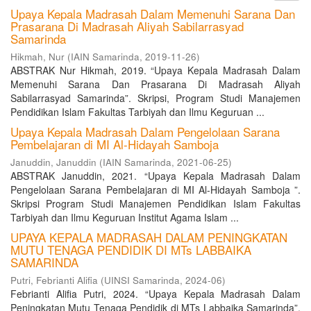
Upaya Kepala Madrasah Dalam Memenuhi Sarana Dan
Prasarana Di Madrasah Aliyah Sabilarrasyad
Samarinda
Hikmah, Nur
(
IAIN Samarinda
,
2019-11-26
)
ABSTRAK Nur Hikmah, 2019. “Upaya Kepala Madrasah Dalam
Memenuhi Sarana Dan Prasarana Di Madrasah Aliyah
Sabilarrasyad Samarinda”. Skripsi, Program Studi Manajemen
Pendidikan Islam Fakultas Tarbiyah dan Ilmu Keguruan ...
Upaya Kepala Madrasah Dalam Pengelolaan Sarana
Pembelajaran di MI Al-Hidayah Samboja
Januddin, Januddin
(
IAIN Samarinda
,
2021-06-25
)
ABSTRAK Januddin, 2021. “Upaya Kepala Madrasah Dalam
Pengelolaan Sarana Pembelajaran di MI Al-Hidayah Samboja ”.
Skripsi Program Studi Manajemen Pendidikan Islam Fakultas
Tarbiyah dan Ilmu Keguruan Institut Agama Islam ...
UPAYA KEPALA MADRASAH DALAM PENINGKATAN
MUTU TENAGA PENDIDIK DI MTs LABBAIKA
SAMARINDA
Putri, Febrianti Alifia
(
UINSI Samarinda
,
2024-06
)
Febrianti Alifia Putri, 2024. “Upaya Kepala Madrasah Dalam
Peningkatan Mutu Tenaga Pendidik di MTs Labbaika Samarinda”.