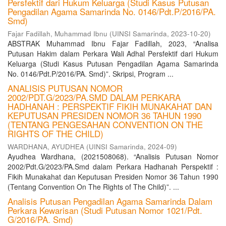
Persfektif dari Hukum Keluarga (Studi Kasus Putusan
Pengadilan Agama Samarinda No. 0146/Pdt.P/2016/PA.
Smd)
Fajar Fadillah, Muhammad Ibnu
(
UINSI Samarinda
,
2023-10-20
)
ABSTRAK Muhammad Ibnu Fajar Fadillah, 2023, “Analisa
Putusan Hakim dalam Perkara Wali Adhal Persfektif dari Hukum
Keluarga (Studi Kasus Putusan Pengadilan Agama Samarinda
No. 0146/Pdt.P/2016/PA. Smd)”. Skripsi, Program ...
ANALISIS PUTUSAN NOMOR
2002/PDT.G/2023/PA.SMD DALAM PERKARA
HADHANAH : PERSPEKTIF FIKIH MUNAKAHAT DAN
KEPUTUSAN PRESIDEN NOMOR 36 TAHUN 1990
(TENTANG PENGESAHAN CONVENTION ON THE
RIGHTS OF THE CHILD)
WARDHANA, AYUDHEA
(
UINSI Samarinda
,
2024-09
)
Ayudhea Wardhana, (2021508068). “Analisis Putusan Nomor
2002/Pdt.G/2023/PA.Smd dalam Perkara Hadhanah Perspektif :
Fikih Munakahat dan Keputusan Presiden Nomor 36 Tahun 1990
(Tentang Convention On The Rights of The Child)”. ...
Analisis Putusan Pengadilan Agama Samarinda Dalam
Perkara Kewarisan (Studi Putusan Nomor 1021/Pdt.
G/2016/PA. Smd)