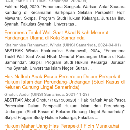
RAJI, FAKHRUR
(
UINSI Samarinda
,
2024-09
)
Fakhrur Raji, 2020. “Fenomena Sengketa Warisan Antar Saudara
Kandung di Kecamatan Balikpapan Selatan Perspektif Fiqih
Mawaris”. Skripsi, Program Studi Hukum Keluarga, Jurusan Ilmu
Syariah, Fakultas Syariah, Universitas ...
Fenomena Taukil Wali Saat Akad Nikah Menurut
Pandangan Ulama di Kota Samarinda
Khairunnisa Rahmawati, Winda
(
UINSI Samarinda
,
2024-04-01
)
ABSTRAK Winda Khairunnisa Rahmawati, 2024, “Fenomena
Taukil Wali Saat Akad Nikah Menurut Pandangan Ulama di Kota
Samarinda”. Skripsi, Program Studi Hukum Keluarga, Jurusan
Ilmu Syariah, Universitas Islam Negeri Sultan ...
Hak Nafkah Anak Pasca Perceraian Dalam Perspektif
Hukum Islam dan Perundang-Undangan (Studi Kasus di
Keluran Gunung Lingai Samarinda)
Ghofur, Abdul
(
UINSI Samarinda
,
2021-11-29
)
ABSTRAK Abdul Ghofur (1621508020) “ Hak Nafkah Anak Pasca
Perceraian Dalam Perspektif Hukum Islam dan Perundang-
Undangan (Studi Kasus di Keluran Gunung Lingai Samarinda)”.
Skripsi Progam Study Hukum Keluarga, Fakultas ...
Hukum Mahar Uang Hias Perspektif Fiqih Munakahat