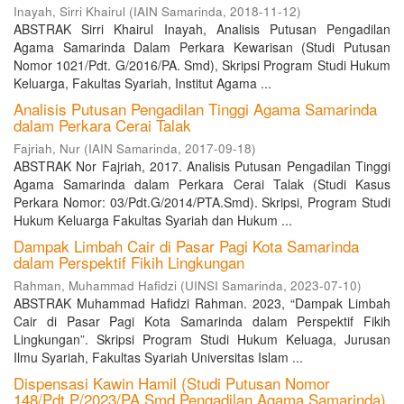
Inayah, Sirri Khairul
(
IAIN Samarinda
,
2018-11-12
)
ABSTRAK Sirri Khairul Inayah, Analisis Putusan Pengadilan
Agama Samarinda Dalam Perkara Kewarisan (Studi Putusan
Nomor 1021/Pdt. G/2016/PA. Smd), Skripsi Program Studi Hukum
Keluarga, Fakultas Syariah, Institut Agama ...
Analisis Putusan Pengadilan Tinggi Agama Samarinda
dalam Perkara Cerai Talak
Fajriah, Nur
(
IAIN Samarinda
,
2017-09-18
)
ABSTRAK Nor Fajriah, 2017. Analisis Putusan Pengadilan Tinggi
Agama Samarinda dalam Perkara Cerai Talak (Studi Kasus
Perkara Nomor: 03/Pdt.G/2014/PTA.Smd). Skripsi, Program Studi
Hukum Keluarga Fakultas Syariah dan Hukum ...
Dampak Limbah Cair di Pasar Pagi Kota Samarinda
dalam Perspektif Fikih Lingkungan
Rahman, Muhammad Hafidzi
(
UINSI Samarinda
,
2023-07-10
)
ABSTRAK Muhammad Hafidzi Rahman. 2023, “Dampak Limbah
Cair di Pasar Pagi Kota Samarinda dalam Perspektif Fikih
Lingkungan”. Skripsi Program Studi Hukum Keluaga, Jurusan
Ilmu Syariah, Fakultas Syariah Universitas Islam ...
Dispensasi Kawin Hamil (Studi Putusan Nomor
148/Pdt.P/2023/PA.Smd Pengadilan Agama Samarinda)