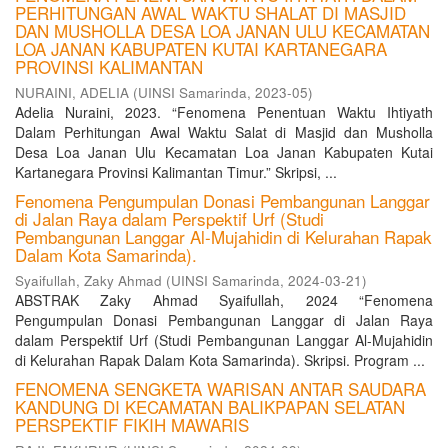
PERHITUNGAN AWAL WAKTU SHALAT DI MASJID
DAN MUSHOLLA DESA LOA JANAN ULU KECAMATAN
LOA JANAN KABUPATEN KUTAI KARTANEGARA
PROVINSI KALIMANTAN
NURAINI, ADELIA
(
UINSI Samarinda
,
2023-05
)
Adelia Nuraini, 2023. “Fenomena Penentuan Waktu Ihtiyath
Dalam Perhitungan Awal Waktu Salat di Masjid dan Musholla
Desa Loa Janan Ulu Kecamatan Loa Janan Kabupaten Kutai
Kartanegara Provinsi Kalimantan Timur.” Skripsi, ...
Fenomena Pengumpulan Donasi Pembangunan Langgar
di Jalan Raya dalam Perspektif Urf (Studi
Pembangunan Langgar Al-Mujahidin di Kelurahan Rapak
Dalam Kota Samarinda).
Syaifullah, Zaky Ahmad
(
UINSI Samarinda
,
2024-03-21
)
ABSTRAK Zaky Ahmad Syaifullah, 2024 “Fenomena
Pengumpulan Donasi Pembangunan Langgar di Jalan Raya
dalam Perspektif Urf (Studi Pembangunan Langgar Al-Mujahidin
di Kelurahan Rapak Dalam Kota Samarinda). Skripsi. Program ...
FENOMENA SENGKETA WARISAN ANTAR SAUDARA
KANDUNG DI KECAMATAN BALIKPAPAN SELATAN
PERSPEKTIF FIKIH MAWARIS