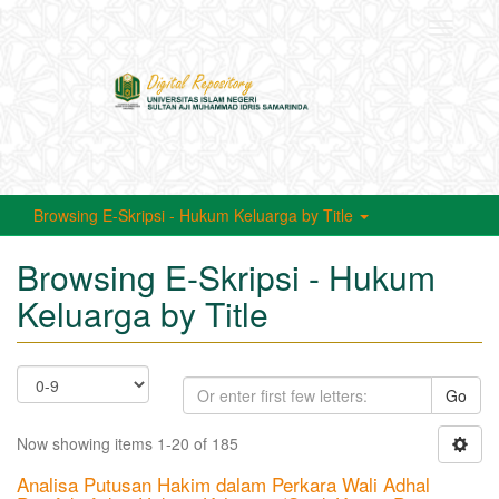
Toggle
navigati
Browsing E-Skripsi - Hukum Keluarga by Title
Browsing E-Skripsi - Hukum
Keluarga by Title
Go
Now showing items 1-20 of 185
Analisa Putusan Hakim dalam Perkara Wali Adhal