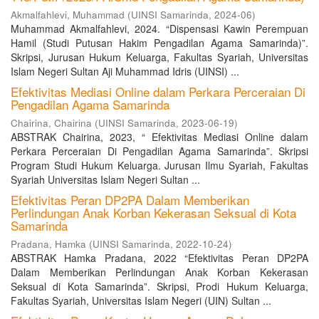
Akmalfahlevi, Muhammad
(
UINSI Samarinda
,
2024-06
)
Muhammad Akmalfahlevi, 2024. “Dispensasi Kawin Perempuan
Hamil (Studi Putusan Hakim Pengadilan Agama Samarinda)”.
Skripsi, Jurusan Hukum Keluarga, Fakultas Syariah, Universitas
Islam Negeri Sultan Aji Muhammad Idris (UINSI) ...
Efektivitas Mediasi Online dalam Perkara Perceraian Di
Pengadilan Agama Samarinda
Chairina, Chairina
(
UINSI Samarinda
,
2023-06-19
)
ABSTRAK Chairina, 2023, “ Efektivitas Mediasi Online dalam
Perkara Perceraian Di Pengadilan Agama Samarinda”. Skripsi
Program Studi Hukum Keluarga. Jurusan Ilmu Syariah, Fakultas
Syariah Universitas Islam Negeri Sultan ...
Efektivitas Peran DP2PA Dalam Memberikan
Perlindungan Anak Korban Kekerasan Seksual di Kota
Samarinda
Pradana, Hamka
(
UINSI Samarinda
,
2022-10-24
)
ABSTRAK Hamka Pradana, 2022 “Efektivitas Peran DP2PA
Dalam Memberikan Perlindungan Anak Korban Kekerasan
Seksual di Kota Samarinda”. Skripsi, Prodi Hukum Keluarga,
Fakultas Syariah, Universitas Islam Negeri (UIN) Sultan ...