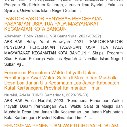
Program Studi Hukum Keluarga, Jurusan Ilmu Syariah, Fakultas
Syariah, Universitas Islam Negeri Sultan ...
’FAKTOR-FAKTOR PENYEBAB PERCERAIAN
PASANGAN USIA TUA PADA MASYARAKAT
KECAMATAN KOTA BANGUN
Adawiyah, Roby Yatul
(
UINSI Samarinda
,
2021-09-22
)
ABSTRAK Roby Yatul Adawiyah 2021. ‘’FAKTOR-FAKTOR
PENYEBAB PERCERAIAN PASANGAN USIA TUA PADA
MASYARAKAT KECAMATAN KOTA BANGUN ‘’. Skripsi, Program
Studi Hukum Keluarga Fakultas Syariah Universitas Islam Negeri
Sultan Aji ...
Fenomena Penentuan Waktu Ihtiyath Dalam
Perhitungan Awal Waktu Salat di Masjid dan Musholla
Desa Loa Janan Ulu Kecamatan Loa Janan Kabupaten
Kutai Kartanegara Provinsi Kalimantan Timur
Nuraini, Adelia
(
UINSI Samarinda
,
2023-05-30
)
ABSTRAK Adelia Nuraini, 2023. “Fenomena Penentuan Waktu
Ihtiyath Dalam Perhitungan Awal Waktu Salat di Masjid dan
Musholla Desa Loa Janan Ulu Kecamatan Loa Janan Kabupaten
Kutai Kartanegara Provinsi Kalimantan Timur”. ...
FENOMENA PENENTUAN WAKTU IHTIYATH DALAM