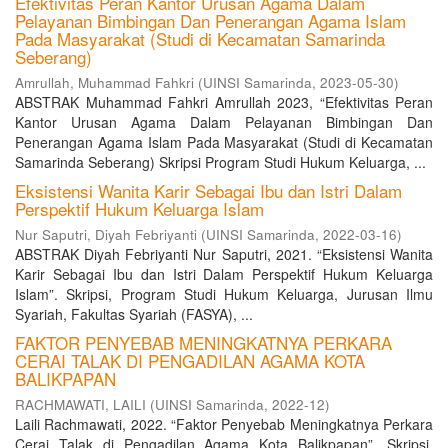
Efektivitas Peran Kantor Urusan Agama Dalam
Pelayanan Bimbingan Dan Penerangan Agama Islam
Pada Masyarakat (Studi di Kecamatan Samarinda
Seberang)
Amrullah, Muhammad Fahkri
(
UINSI Samarinda
,
2023-05-30
)
ABSTRAK Muhammad Fahkri Amrullah 2023, “Efektivitas Peran
Kantor Urusan Agama Dalam Pelayanan Bimbingan Dan
Penerangan Agama Islam Pada Masyarakat (Studi di Kecamatan
Samarinda Seberang) Skripsi Program Studi Hukum Keluarga, ...
Eksistensi Wanita Karir Sebagai Ibu dan Istri Dalam
Perspektif Hukum Keluarga Islam
Nur Saputri, Diyah Febriyanti
(
UINSI Samarinda
,
2022-03-16
)
ABSTRAK Diyah Febriyanti Nur Saputri, 2021. “Eksistensi Wanita
Karir Sebagai Ibu dan Istri Dalam Perspektif Hukum Keluarga
Islam”. Skripsi, Program Studi Hukum Keluarga, Jurusan Ilmu
Syariah, Fakultas Syariah (FASYA), ...
FAKTOR PENYEBAB MENINGKATNYA PERKARA
CERAI TALAK DI PENGADILAN AGAMA KOTA
BALIKPAPAN
RACHMAWATI, LAILI
(
UINSI Samarinda
,
2022-12
)
Laili Rachmawati, 2022. “Faktor Penyebab Meningkatnya Perkara
Cerai Talak di Pengadilan Agama Kota Balikpapan”. Skripsi,