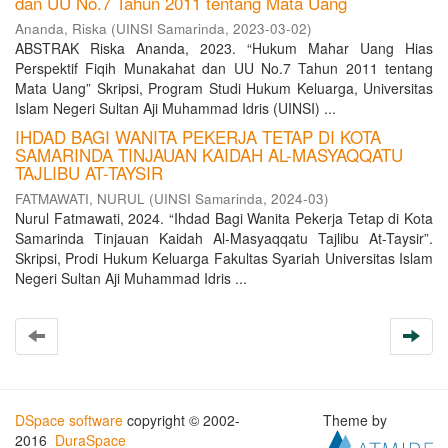
dan UU No.7 Tahun 2011 tentang Mata Uang
Ananda, Riska
(
UINSI Samarinda
,
2023-03-02
)
ABSTRAK Riska Ananda, 2023. “Hukum Mahar Uang Hias
Perspektif Fiqih Munakahat dan UU No.7 Tahun 2011 tentang
Mata Uang” Skripsi, Program Studi Hukum Keluarga, Universitas
Islam Negeri Sultan Aji Muhammad Idris (UINSI) ...
IHDAD BAGI WANITA PEKERJA TETAP DI KOTA
SAMARINDA TINJAUAN KAIDAH AL-MASYAQQATU
TAJLIBU AT-TAYSIR
FATMAWATI, NURUL
(
UINSI Samarinda
,
2024-03
)
Nurul Fatmawati, 2024. “Ihdad Bagi Wanita Pekerja Tetap di Kota
Samarinda Tinjauan Kaidah Al-Masyaqqatu Tajlibu At-Taysir”.
Skripsi, Prodi Hukum Keluarga Fakultas Syariah Universitas Islam
Negeri Sultan Aji Muhammad Idris ...
DSpace software
copyright © 2002-
Theme by
2016
DuraSpace