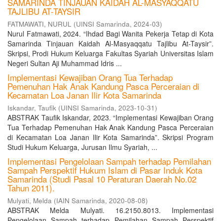
SAMARINDA TINJAUAN KAIDAH AL-MASYAQQATU
TAJLIBU AT-TAYSIR
FATMAWATI, NURUL
(
UINSI Samarinda
,
2024-03
)
Nurul Fatmawati, 2024. “Ihdad Bagi Wanita Pekerja Tetap di Kota
Samarinda Tinjauan Kaidah Al-Masyaqqatu Tajlibu At-Taysir”.
Skripsi, Prodi Hukum Keluarga Fakultas Syariah Universitas Islam
Negeri Sultan Aji Muhammad Idris ...
Implementasi Kewajiban Orang Tua Terhadap
Pemenuhan Hak Anak Kandung Pasca Perceraian di
Kecamatan Loa Janan Ilir Kota Samarinda
Iskandar, Taufik
(
UINSI Samarinda
,
2023-10-31
)
ABSTRAK Taufik Iskandar, 2023. “Implementasi Kewajiban Orang
Tua Terhadap Pemenuhan Hak Anak Kandung Pasca Perceraian
di Kecamatan Loa Janan Ilir Kota Samarinda”. Skripsi Program
Studi Hukum Keluarga, Jurusan Ilmu Syariah, ...
Implementasi Pengelolaan Sampah terhadap Pemilahan
Sampah Perspektif Hukum Islam di Pasar Induk Kota
Samarinda (Studi Pasal 10 Peraturan Daerah No.02
Tahun 2011).
Mulyati, Melda
(
IAIN Samarinda
,
2020-08-08
)
ABSTRAK Melda Mulyati. 16.2150.8013. Implementasi
Pengelolaan Sampah terhadap Pemilahan Sampah Perspektif