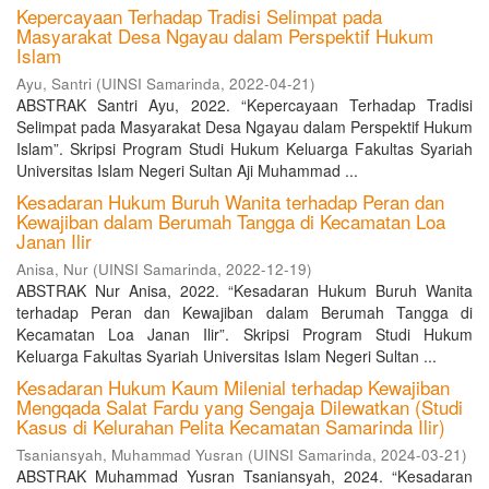
Kepercayaan Terhadap Tradisi Selimpat pada
Masyarakat Desa Ngayau dalam Perspektif Hukum
Islam
Ayu, Santri
(
UINSI Samarinda
,
2022-04-21
)
ABSTRAK Santri Ayu, 2022. “Kepercayaan Terhadap Tradisi
Selimpat pada Masyarakat Desa Ngayau dalam Perspektif Hukum
Islam”. Skripsi Program Studi Hukum Keluarga Fakultas Syariah
Universitas Islam Negeri Sultan Aji Muhammad ...
Kesadaran Hukum Buruh Wanita terhadap Peran dan
Kewajiban dalam Berumah Tangga di Kecamatan Loa
Janan Ilir
Anisa, Nur
(
UINSI Samarinda
,
2022-12-19
)
ABSTRAK Nur Anisa, 2022. “Kesadaran Hukum Buruh Wanita
terhadap Peran dan Kewajiban dalam Berumah Tangga di
Kecamatan Loa Janan Ilir”. Skripsi Program Studi Hukum
Keluarga Fakultas Syariah Universitas Islam Negeri Sultan ...
Kesadaran Hukum Kaum Milenial terhadap Kewajiban
Mengqada Salat Fardu yang Sengaja Dilewatkan (Studi
Kasus di Kelurahan Pelita Kecamatan Samarinda Ilir)
Tsaniansyah, Muhammad Yusran
(
UINSI Samarinda
,
2024-03-21
)
ABSTRAK Muhammad Yusran Tsaniansyah, 2024. “Kesadaran