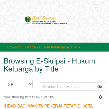
Toggle
navigati
Browsing E-Skripsi - Hukum Keluarga by Title
Browsing E-Skripsi - Hukum
Keluarga by Title
Go
Now showing items 20-39 of 185
IHDAD BAGI WANITA PEKERJA TETAP DI KOTA