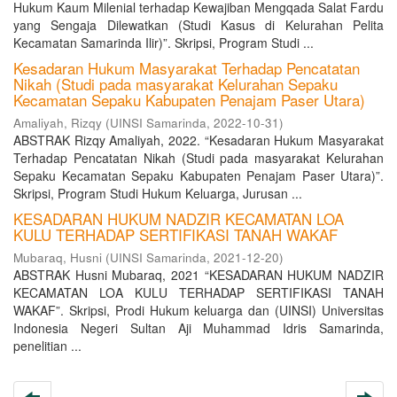
Hukum Kaum Milenial terhadap Kewajiban Mengqada Salat Fardu
yang Sengaja Dilewatkan (Studi Kasus di Kelurahan Pelita
Kecamatan Samarinda Ilir)”. Skripsi, Program Studi ...
Kesadaran Hukum Masyarakat Terhadap Pencatatan
Nikah (Studi pada masyarakat Kelurahan Sepaku
Kecamatan Sepaku Kabupaten Penajam Paser Utara)
Amaliyah, Rizqy
(
UINSI Samarinda
,
2022-10-31
)
ABSTRAK Rizqy Amaliyah, 2022. “Kesadaran Hukum Masyarakat
Terhadap Pencatatan Nikah (Studi pada masyarakat Kelurahan
Sepaku Kecamatan Sepaku Kabupaten Penajam Paser Utara)”.
Skripsi, Program Studi Hukum Keluarga, Jurusan ...
KESADARAN HUKUM NADZIR KECAMATAN LOA
KULU TERHADAP SERTIFIKASI TANAH WAKAF
Mubaraq, Husni
(
UINSI Samarinda
,
2021-12-20
)
ABSTRAK Husni Mubaraq, 2021 “KESADARAN HUKUM NADZIR
KECAMATAN LOA KULU TERHADAP SERTIFIKASI TANAH
WAKAF”. Skripsi, Prodi Hukum keluarga dan (UINSI) Universitas
Indonesia Negeri Sultan Aji Muhammad Idris Samarinda,
penelitian ...