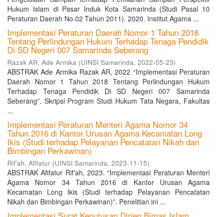
Hukum Islam di Pasar Induk Kota Samarinda (Studi Pasal 10
Peraturan Daerah No.02 Tahun 2011). 2020. Institut Agama ...
Implementasi Peraturan Daerah Nomor 1 Tahun 2018
Tentang Perlindungan Hukum Terhadap Tenaga Pendidik
Di SD Negeri 007 Samarinda Seberang
Razak AR, Ade Armika
(
UINSI Samarinda
,
2022-05-23
)
ABSTRAK Ade Armika Razak AR, 2022 “Implementasi Peraturan
Daerah Nomor 1 Tahun 2018 Tentang Perlindungan Hukum
Terhadap Tenaga Pendidik Di SD Negeri 007 Samarinda
Seberang”. Skripsi Program Studi Hukum Tata Negara, Fakultas
...
Implementasi Peraturan Menteri Agama Nomor 34
Tahun 2016 di Kantor Urusan Agama Kecamatan Long
Ikis (Studi terhadap Pelayanan Pencatatan Nikah dan
Bimbingan Perkawinan)
Rif'ah, Afifatur
(
UINSI Samarinda
,
2023-11-15
)
ABSTRAK Afifatur Rif'ah, 2023. “Implementasi Peraturan Menteri
Agama Nomor 34 Tahun 2016 di Kantor Urusan Agama
Kecamatan Long Ikis (Studi terhadap Pelayanan Pencatatan
Nikah dan Bimbingan Perkawinan)”. Penelitian ini ...
Implementasi Surat Keputusan Dirjen Bimas Islam