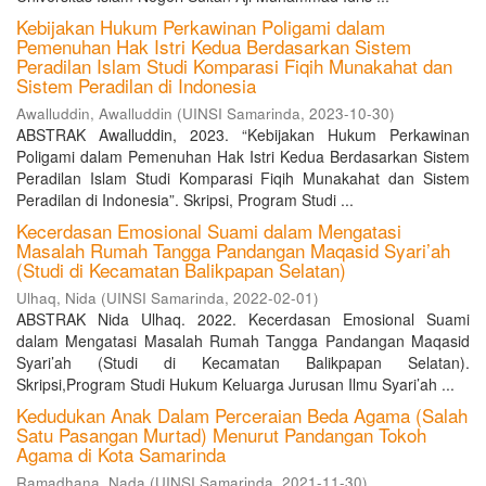
Kebijakan Hukum Perkawinan Poligami dalam
Pemenuhan Hak Istri Kedua Berdasarkan Sistem
Peradilan Islam Studi Komparasi Fiqih Munakahat dan
Sistem Peradilan di Indonesia
Awalluddin, Awalluddin
(
UINSI Samarinda
,
2023-10-30
)
ABSTRAK Awalluddin, 2023. “Kebijakan Hukum Perkawinan
Poligami dalam Pemenuhan Hak Istri Kedua Berdasarkan Sistem
Peradilan Islam Studi Komparasi Fiqih Munakahat dan Sistem
Peradilan di Indonesia”. Skripsi, Program Studi ...
Kecerdasan Emosional Suami dalam Mengatasi
Masalah Rumah Tangga Pandangan Maqasid Syari’ah
(Studi di Kecamatan Balikpapan Selatan)
Ulhaq, Nida
(
UINSI Samarinda
,
2022-02-01
)
ABSTRAK Nida Ulhaq. 2022. Kecerdasan Emosional Suami
dalam Mengatasi Masalah Rumah Tangga Pandangan Maqasid
Syari’ah (Studi di Kecamatan Balikpapan Selatan).
Skripsi,Program Studi Hukum Keluarga Jurusan Ilmu Syari’ah ...
Kedudukan Anak Dalam Perceraian Beda Agama (Salah
Satu Pasangan Murtad) Menurut Pandangan Tokoh
Agama di Kota Samarinda
Ramadhana, Nada
(
UINSI Samarinda
,
2021-11-30
)