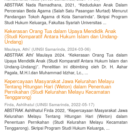
ABSTRAK Nada Ramadhana, 2021, “Kedudukan Anak Dalam
Perceraian Beda Agama (Salah Satu Pasangan Murtad) Menurut
Pandangan Tokoh Agama di Kota Samarinda”. Skripsi Program
Studi Hukum Keluarga, Fakultas Syariah Universitas ...
Kekerasan Orang Tua dalam Upaya Mendidik Anak
(Studi Komparatif Antara Hukum Islam dan Undang-
Undang)
Maulaya, Athi’
(
UINSI Samarinda
,
2024-03-06
)
ABSTRAK Athi’ Maulaya 2024. “Kekerasan Orang Tua dalam
Upaya Mendidik Anak (Studi Komparatif Antara Hukum Islam dan
Undang-Undang)”. Penelitian ini dibimbing oleh Dr. H. Ashar
Pagala, M.H.I.dan Muhammad Idzhar, Lc., ...
Kepercayaan Masyarakat Jawa Kelurahan Melayu
Tentang Hitungan Hari (Weton) dalam Penentuan
Pernikahan (Studi Kelurahan Melayu Kecamatan
Tenggarong)
Firda, Ashlihatul
(
UINSI Samarinda
,
2022-05-17
)
ABSTRAK Ashlihatul Firda 2022, “Kepercayaan Masyarakat Jawa
Kelurahan Melayu Tentang Hitungan Hari (Weton) dalam
Penentuan Pernikahan (Studi Kelurahan Melayu Kecamatan
Tenggarong). Skripsi Program Studi Hukum Keluarga, ...