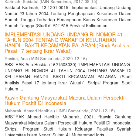
Karimah, Saidatul
(
IAIN Samarinda
,
2017-08-15
)
Saidatul Karimah, 13.1201.0015. Implementasi Undang-Undang
Nomor 23 tahun 2004 Tentang Penghapusan Kekerasan Dalam
Rumah Tangga Terhadap Penanganan Kasus Kekerasan Dalam
Rumah Tangga (Studi di P2TP2A Provinsi Kalimantan ...
IMPLEMENTASI UNDANG-UNDANG RI NOMOR 41
TAHUN 2004 TENTANG WAKAF DI KELURAHAN
HANDIL BAKTI KECAMATAN PALARAN (Studi Analisis
Pasal 17 tentang Ikrar Wakaf)
Rosida, Ana
(
IAIN Samarinda
,
2020-12-16
)
ABSTRAK Ana Rosida (1621508030) “IMPLEMENTASI UNDANG-
UNDANG RI NOMOR 41 TAHUN 2004 TENTANG WAKAF DI
KELURAHAN HANDIL BAKTI KECAMATAN PALARAN (Studi
Analisis Pasal 17 tentang Ikrar Wakaf)”. Skripsi Program Studi
Hukum ...
Kawin Gantung Masyarakat Madura Dalam Perspektif
Hukum Positif Di Indonesia
Mubarak, Ahmad Habibie
(
UINSI Samarinda
,
2021-12-15
)
ABSTRAK Ahmad Habibie Mubarak, 2021. “Kawin Gantung
Masyarakat Madura Dalam Perspektif Hukum Positif Di Indonesia.
Skripsi, Program Studi Hukum Keluarga Fakultas Syariah
Universitas Islam Negeri Sultan Aji Muhammad Idris ...