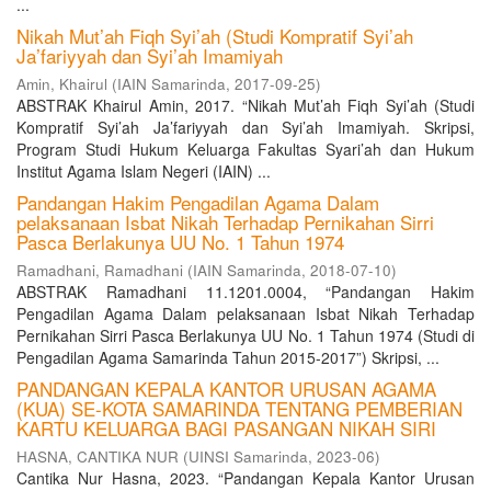
...
Nikah Mut’ah Fiqh Syi’ah (Studi Kompratif Syi’ah
Ja’fariyyah dan Syi’ah Imamiyah
Amin, Khairul
(
IAIN Samarinda
,
2017-09-25
)
ABSTRAK Khairul Amin, 2017. “Nikah Mut’ah Fiqh Syi’ah (Studi
Kompratif Syi’ah Ja’fariyyah dan Syi’ah Imamiyah. Skripsi,
Program Studi Hukum Keluarga Fakultas Syari’ah dan Hukum
Institut Agama Islam Negeri (IAIN) ...
Pandangan Hakim Pengadilan Agama Dalam
pelaksanaan Isbat Nikah Terhadap Pernikahan Sirri
Pasca Berlakunya UU No. 1 Tahun 1974
Ramadhani, Ramadhani
(
IAIN Samarinda
,
2018-07-10
)
ABSTRAK Ramadhani 11.1201.0004, “Pandangan Hakim
Pengadilan Agama Dalam pelaksanaan Isbat Nikah Terhadap
Pernikahan Sirri Pasca Berlakunya UU No. 1 Tahun 1974 (Studi di
Pengadilan Agama Samarinda Tahun 2015-2017”) Skripsi, ...
PANDANGAN KEPALA KANTOR URUSAN AGAMA
(KUA) SE-KOTA SAMARINDA TENTANG PEMBERIAN
KARTU KELUARGA BAGI PASANGAN NIKAH SIRI
HASNA, CANTIKA NUR
(
UINSI Samarinda
,
2023-06
)
Cantika Nur Hasna, 2023. “Pandangan Kepala Kantor Urusan