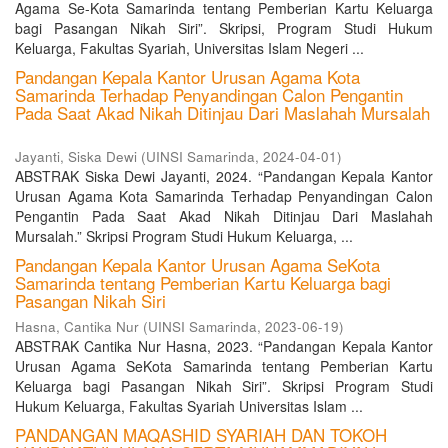
Agama Se-Kota Samarinda tentang Pemberian Kartu Keluarga
bagi Pasangan Nikah Siri”. Skripsi, Program Studi Hukum
Keluarga, Fakultas Syariah, Universitas Islam Negeri ...
Pandangan Kepala Kantor Urusan Agama Kota
Samarinda Terhadap Penyandingan Calon Pengantin
Pada Saat Akad Nikah Ditinjau Dari Maslahah Mursalah
Jayanti, Siska Dewi
(
UINSI Samarinda
,
2024-04-01
)
ABSTRAK Siska Dewi Jayanti, 2024. “Pandangan Kepala Kantor
Urusan Agama Kota Samarinda Terhadap Penyandingan Calon
Pengantin Pada Saat Akad Nikah Ditinjau Dari Maslahah
Mursalah.” Skripsi Program Studi Hukum Keluarga, ...
Pandangan Kepala Kantor Urusan Agama SeKota
Samarinda tentang Pemberian Kartu Keluarga bagi
Pasangan Nikah Siri
Hasna, Cantika Nur
(
UINSI Samarinda
,
2023-06-19
)
ABSTRAK Cantika Nur Hasna, 2023. “Pandangan Kepala Kantor
Urusan Agama SeKota Samarinda tentang Pemberian Kartu
Keluarga bagi Pasangan Nikah Siri”. Skripsi Program Studi
Hukum Keluarga, Fakultas Syariah Universitas Islam ...
PANDANGAN MAQASHID SYARIAH DAN TOKOH