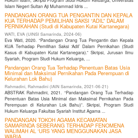
Hukum Islam, Skripsi Program Studi Hukum Keluarga, Universitas
Islam Negeri Sultan Aji Muhammad Idris ...
PANDANGAN ORANG TUA PENGANTIN DAN KEPALA
KUA TERHADAP PEMILIHAN SAKSI “ADIL” DALAM
PERNIKAHAN (Studi di Kabupaten Kutai Kartanegara)
WATI, EVA
(
UINSI Samarinda
,
2024-06
)
Eva Wati, 2020. “Pandangan Orang Tua Pengantin dan Kepala
KUA Terhadap Pemilihan Saksi ‘Adil’ Dalam Pernikahan (Studi
Kasus di Kabupaten Kutai Kartanegara).” Skripsi, Jurusan Ilmu
Syariah, Program Studi Hukum Keluarga, ...
Pandangan Orang Tua Terhadap Penentuan Batas Usia
Minimal dan Maksimal Pernikahan Pada Perempuan di
Kelurahan Lok Bahu)
Rahmadini, Rahmadini
(
IAIN Samarinda
,
2021-06-21
)
ABSTRAK Rahmadini, 2021. “Pandangan Orang Tua Terhadap
Penentuan Batas Usia Minimal dan Maksimal Pernikahan Pada
Perempuan di Kelurahan Lok Bahu)”. Skripsi, Program Studi
Hukum Keluarga Fakultas Syariah Institut Agama ...
PANDANGAN TOKOH AGAMA KECAMATAN
SAMARINDA SEBERANG TERHADAP FENOMENA
WALIMAH AL ‘URS YANG MENGGUNAKAN JASA
WARIA