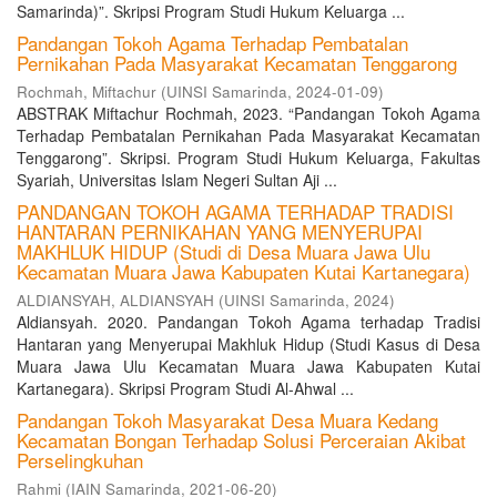
Samarinda)”. Skripsi Program Studi Hukum Keluarga ...
Pandangan Tokoh Agama Terhadap Pembatalan
Pernikahan Pada Masyarakat Kecamatan Tenggarong
Rochmah, Miftachur
(
UINSI Samarinda
,
2024-01-09
)
ABSTRAK Miftachur Rochmah, 2023. “Pandangan Tokoh Agama
Terhadap Pembatalan Pernikahan Pada Masyarakat Kecamatan
Tenggarong”. Skripsi. Program Studi Hukum Keluarga, Fakultas
Syariah, Universitas Islam Negeri Sultan Aji ...
PANDANGAN TOKOH AGAMA TERHADAP TRADISI
HANTARAN PERNIKAHAN YANG MENYERUPAI
MAKHLUK HIDUP (Studi di Desa Muara Jawa Ulu
Kecamatan Muara Jawa Kabupaten Kutai Kartanegara)
ALDIANSYAH, ALDIANSYAH
(
UINSI Samarinda
,
2024
)
Aldiansyah. 2020. Pandangan Tokoh Agama terhadap Tradisi
Hantaran yang Menyerupai Makhluk Hidup (Studi Kasus di Desa
Muara Jawa Ulu Kecamatan Muara Jawa Kabupaten Kutai
Kartanegara). Skripsi Program Studi Al-Ahwal ...
Pandangan Tokoh Masyarakat Desa Muara Kedang
Kecamatan Bongan Terhadap Solusi Perceraian Akibat
Perselingkuhan
Rahmi
(
IAIN Samarinda
,
2021-06-20
)