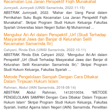
Kecamatan Loa Janan Perspektif Fiqih Munakahat
Jumryadi, Jumryadi
(
UINSI Samarinda
,
2022-11-15
)
ABSTRAK Jumryadi, 2022. “Mahar dan Uang Panai dalam
Pernikahan Suku Bugis Kecamatan Loa Janan Perspektif Fiqih
Munakahat”. Skripsi Program Studi Hukum Keluarga Fakultas
Syariah Universitas Islam Negeri Sultan Aji Muhammad ...
Mengubur Ari-Ari dalam Perspektif „Urf (Studi Terhadap
Masyarakat Jawa dan Banjar di Kelurahan Selili
Kecamatan Samarinda Ilir)
Cahyani, Rinda Elok
(
UINSI Samarinda
,
2022-10-11
)
ABSTRAK Rinda Elok Cahyani 2022. “Mengubur Ari-Ari dalam
Perspektif „Urf (Studi Terhadap Masyarakat Jawa dan Banjar di
Kelurahan Selili Kecamatan Samarinda Ilir).” Skripsi Program
Studi Hukum Keluarga, Fakultas Syariah ...
Metode Pengelolaan Sampah Dengan Cara Dibakar
Dalam Tinjauan Hukum Islam
Rahman, Abdul
(
IAIN Samarinda
,
2018-08-14
)
ABSTRAK Abdul Rahman, 1412010034. “METODE
PENGELOLAAN SAMPAH Dengan Cara Dibakar Dalam Tinjauan
Hukum Islam” Skripsi Program Studi Hukum Keluarga, Fakultas
Syariah, Institut Agama Islam Negeri (IAIN) Samarinda. Penelitian