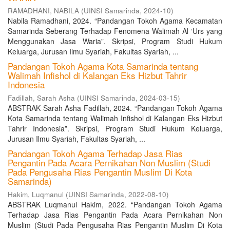
RAMADHANI, NABILA
(
UINSI Samarinda
,
2024-10
)
Nabila Ramadhani, 2024. “Pandangan Tokoh Agama Kecamatan
Samarinda Seberang Terhadap Fenomena Walimah Al ‘Urs yang
Menggunakan Jasa Waria”. Skripsi, Program Studi Hukum
Keluarga, Jurusan Ilmu Syariah, Fakultas Syariah, ...
Pandangan Tokoh Agama Kota Samarinda tentang
Walimah Infishol di Kalangan Eks Hizbut Tahrir
Indonesia
Fadillah, Sarah Asha
(
UINSI Samarinda
,
2024-03-15
)
ABSTRAK Sarah Asha Fadillah, 2024. “Pandangan Tokoh Agama
Kota Samarinda tentang Walimah Infishol di Kalangan Eks Hizbut
Tahrir Indonesia”. Skripsi, Program Studi Hukum Keluarga,
Jurusan Ilmu Syariah, Fakultas Syariah, ...
Pandangan Tokoh Agama Terhadap Jasa Rias
Pengantin Pada Acara Pernikahan Non Muslim (Studi
Pada Pengusaha Rias Pengantin Muslim Di Kota
Samarinda)
Hakim, Luqmanul
(
UINSI Samarinda
,
2022-08-10
)
ABSTRAK Luqmanul Hakim, 2022. “Pandangan Tokoh Agama
Terhadap Jasa Rias Pengantin Pada Acara Pernikahan Non
Muslim (Studi Pada Pengusaha Rias Pengantin Muslim Di Kota