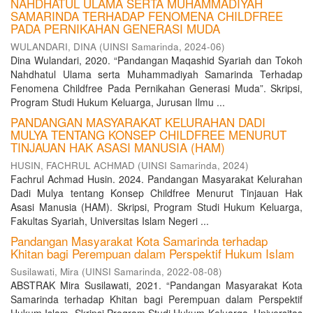
NAHDHATUL ULAMA SERTA MUHAMMADIYAH
SAMARINDA TERHADAP FENOMENA CHILDFREE
PADA PERNIKAHAN GENERASI MUDA
WULANDARI, DINA
(
UINSI Samarinda
,
2024-06
)
Dina Wulandari, 2020. “Pandangan Maqashid Syariah dan Tokoh
Nahdhatul Ulama serta Muhammadiyah Samarinda Terhadap
Fenomena Childfree Pada Pernikahan Generasi Muda”. Skripsi,
Program Studi Hukum Keluarga, Jurusan Ilmu ...
PANDANGAN MASYARAKAT KELURAHAN DADI
MULYA TENTANG KONSEP CHILDFREE MENURUT
TINJAUAN HAK ASASI MANUSIA (HAM)
HUSIN, FACHRUL ACHMAD
(
UINSI Samarinda
,
2024
)
Fachrul Achmad Husin. 2024. Pandangan Masyarakat Kelurahan
Dadi Mulya tentang Konsep Childfree Menurut Tinjauan Hak
Asasi Manusia (HAM). Skripsi, Program Studi Hukum Keluarga,
Fakultas Syariah, Universitas Islam Negeri ...
Pandangan Masyarakat Kota Samarinda terhadap
Khitan bagi Perempuan dalam Perspektif Hukum Islam
Susilawati, Mira
(
UINSI Samarinda
,
2022-08-08
)
ABSTRAK Mira Susilawati, 2021. “Pandangan Masyarakat Kota
Samarinda terhadap Khitan bagi Perempuan dalam Perspektif