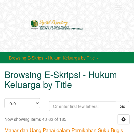
Toggle
navigati
Browsing E-Skripsi - Hukum Keluarga by Title
Browsing E-Skripsi - Hukum
Keluarga by Title
Go
Now showing items 43-62 of 185
Mahar dan Uang Panai dalam Pernikahan Suku Bugis