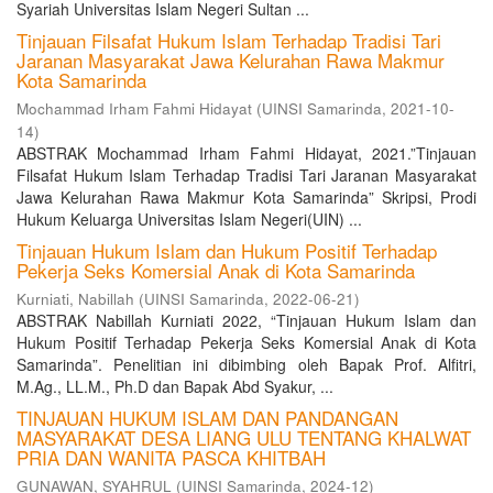
Syariah Universitas Islam Negeri Sultan ...
Tinjauan Filsafat Hukum Islam Terhadap Tradisi Tari
Jaranan Masyarakat Jawa Kelurahan Rawa Makmur
Kota Samarinda
Mochammad Irham Fahmi Hidayat
(
UINSI Samarinda
,
2021-10-
14
)
ABSTRAK Mochammad Irham Fahmi Hidayat, 2021.”Tinjauan
Filsafat Hukum Islam Terhadap Tradisi Tari Jaranan Masyarakat
Jawa Kelurahan Rawa Makmur Kota Samarinda” Skripsi, Prodi
Hukum Keluarga Universitas Islam Negeri(UIN) ...
Tinjauan Hukum Islam dan Hukum Positif Terhadap
Pekerja Seks Komersial Anak di Kota Samarinda
Kurniati, Nabillah
(
UINSI Samarinda
,
2022-06-21
)
ABSTRAK Nabillah Kurniati 2022, “Tinjauan Hukum Islam dan
Hukum Positif Terhadap Pekerja Seks Komersial Anak di Kota
Samarinda”. Penelitian ini dibimbing oleh Bapak Prof. Alfitri,
M.Ag., LL.M., Ph.D dan Bapak Abd Syakur, ...
TINJAUAN HUKUM ISLAM DAN PANDANGAN
MASYARAKAT DESA LIANG ULU TENTANG KHALWAT
PRIA DAN WANITA PASCA KHITBAH
GUNAWAN, SYAHRUL
(
UINSI Samarinda
,
2024-12
)