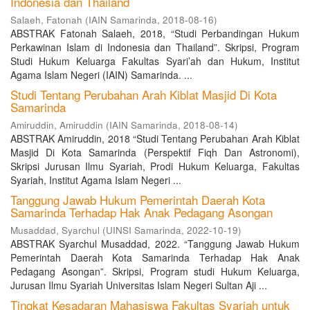
Indonesia dan Thailand
Salaeh, Fatonah
(
IAIN Samarinda
,
2018-08-16
)
ABSTRAK Fatonah Salaeh, 2018, “Studi Perbandingan Hukum
Perkawinan Islam di Indonesia dan Thailand”. Skripsi, Program
Studi Hukum Keluarga Fakultas Syari’ah dan Hukum, Institut
Agama Islam Negeri (IAIN) Samarinda. ...
Studi Tentang Perubahan Arah Kiblat Masjid Di Kota
Samarinda
Amiruddin, Amiruddin
(
IAIN Samarinda
,
2018-08-14
)
ABSTRAK Amiruddin, 2018 “Studi Tentang Perubahan Arah Kiblat
Masjid Di Kota Samarinda (Perspektif Fiqh Dan Astronomi),
Skripsi Jurusan Ilmu Syariah, Prodi Hukum Keluarga, Fakultas
Syariah, Institut Agama Islam Negeri ...
Tanggung Jawab Hukum Pemerintah Daerah Kota
Samarinda Terhadap Hak Anak Pedagang Asongan
Musaddad, Syarchul
(
UINSI Samarinda
,
2022-10-19
)
ABSTRAK Syarchul Musaddad, 2022. “Tanggung Jawab Hukum
Pemerintah Daerah Kota Samarinda Terhadap Hak Anak
Pedagang Asongan”. Skripsi, Program studi Hukum Keluarga,
Jurusan Ilmu Syariah Universitas Islam Negeri Sultan Aji ...
Tingkat Kesadaran Mahasiswa Fakultas Syariah untuk