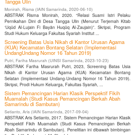
Tangga Ulin
Monirah, Risma
(
IAIN Samarinda
,
2020-06-10
)
ABSTRAK Risma Monirah, 2020. “Relasi Suami Istri Pelaku
Pernikahan Dini di Desa Tangga Ulin (Menurut Terjemah Kitab
‘Uqūd Al-Lujain Fi Bayān Huqūq Al-Zaujain)”. Skripsi, Program
Studi Hukum Keluarga Fakultas Syariah Institut ...
Screening Batas Usia Nikah di Kantor Urusan Agama
(KUA) Kecamatan Bontang Selatan (Implementasi
UndangUndang Nomor 16 Tahun 2019)
Putri, Fariha Masrurah
(
UINSI Samarinda
,
2023-10-23
)
ABSTRAK Fariha Masrurah Putri, 2023, Screening Batas Usia
Nikah di Kantor Urusan Agama (KUA) Kecamatan Bontang
Selatan (Implementasi Undang-Undang Nomor 16 Tahun 2019).
Skripsi, Prodi Hukum Keluarga, Fakultas Syariah, ...
Sistem Pemancingan Harian Klasik Perspektif Fikih
Muamalah (Studi Kasus Pemancingan Berkah Abah
Samarindu di Sambutan)
Setianto, Aris
(
IAIN Samarinda
,
2017-09-04
)
ABSTRAK Aris Setianto, 2017. Sistem Pemancingan Harian Klasik
Perspektif Fikih Muamalah (Studi Kasus Pemancingan Berkah
Abah Samarindu di Sambutan). Penelitian ini dibawah bimbingan