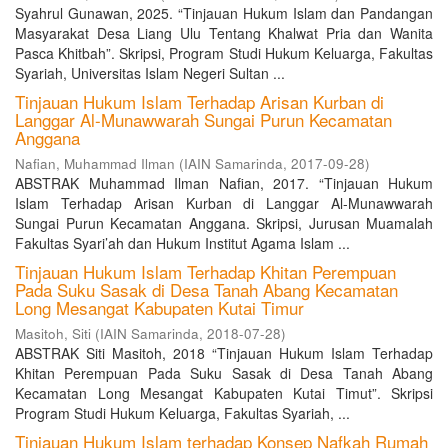
Syahrul Gunawan, 2025. “Tinjauan Hukum Islam dan Pandangan
Masyarakat Desa Liang Ulu Tentang Khalwat Pria dan Wanita
Pasca Khitbah”. Skripsi, Program Studi Hukum Keluarga, Fakultas
Syariah, Universitas Islam Negeri Sultan ...
Tinjauan Hukum Islam Terhadap Arisan Kurban di
Langgar Al-Munawwarah Sungai Purun Kecamatan
Anggana
Nafian, Muhammad Ilman
(
IAIN Samarinda
,
2017-09-28
)
ABSTRAK Muhammad Ilman Nafian, 2017. “Tinjauan Hukum
Islam Terhadap Arisan Kurban di Langgar Al-Munawwarah
Sungai Purun Kecamatan Anggana. Skripsi, Jurusan Muamalah
Fakultas Syari’ah dan Hukum Institut Agama Islam ...
Tinjauan Hukum Islam Terhadap Khitan Perempuan
Pada Suku Sasak di Desa Tanah Abang Kecamatan
Long Mesangat Kabupaten Kutai Timur
Masitoh, Siti
(
IAIN Samarinda
,
2018-07-28
)
ABSTRAK Siti Masitoh, 2018 “Tinjauan Hukum Islam Terhadap
Khitan Perempuan Pada Suku Sasak di Desa Tanah Abang
Kecamatan Long Mesangat Kabupaten Kutai Timut”. Skripsi
Program Studi Hukum Keluarga, Fakultas Syariah, ...
Tinjauan Hukum Islam terhadap Konsep Nafkah Rumah