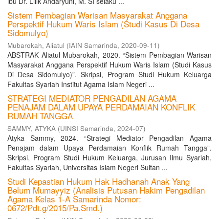
ibu Dr. Lilik Andaryuni, M. SI selaku ...
Sistem Pembagian Warisan Masyarakat Anggana
Perspektif Hukum Waris Islam (Studi Kasus Di Desa
Sidomulyo)
Mubarokah, Aliatul
(
IAIN Samarinda
,
2020-09-11
)
ABSTRAK Aliatul Mubarokah, 2020. “Sistem Pembagian Warisan
Masyarakat Anggana Perspektif Hukum Waris Islam (Studi Kasus
Di Desa Sidomulyo)”. Skripsi, Program Studi Hukum Keluarga
Fakultas Syariah Institut Agama Islam Negeri ...
STRATEGI MEDIATOR PENGADILAN AGAMA
PENAJAM DALAM UPAYA PERDAMAIAN KONFLIK
RUMAH TANGGA
SAMMY, ATYKA
(
UINSI Samarinda
,
2024-07
)
Atyka Sammy, 2024. “Strategi Mediator Pengadilan Agama
Penajam dalam Upaya Perdamaian Konflik Rumah Tangga”.
Skripsi, Program Studi Hukum Keluarga, Jurusan Ilmu Syariah,
Fakultas Syariah, Universitas Islam Negeri Sultan ...
Studi Kepastian Hukum Hak Hadhanah Anak Yang
Belum Mumayyiz (Analisis Putusan Hakim Pengadilan
Agama Kelas 1-A Samarinda Nomor:
0672/Pdt.g/2015/Pa.Smd.)