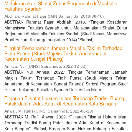
Melaksanakan Shalat Zuhur Berjamaah di Mushalla
Fakultas Syariah
Abdillah, Rahmat Fajar
(
IAIN Samarinda
,
2018-08-16
)
ABSTRAK Rahmat Fajar Abdillah, 2018. “Tingkat Kesadaran
Mahasiswa Fakultas Syariah untuk Melaksanakan Shalat Zuhur
Berjamaah di Mushalla Fakultas Syariah (Studi Kasus: Mahasiswa
Prodi Hukum Keluarga angkatan 2014).”Skripsi, ...
Tingkat Pemahaman Jamaah Majelis Taklim Terhadap
Fiqih Puasa (Studi Majelis Taklim Annafahat di
Kecamatan Sungai Pinang)
Annisa, Nur
(
UINSI Samarinda
,
2022-12-02
)
ABSTRAK Nur Annisa, 2022,” Tingkat Pemahaman Jamaah
Majelis Taklim Terhadap Fiqih Puasa (Studi Majelis Taklim
Annafahat di Kecamatan Sungai Pinang)”.Skripsi Program Studi
Hukum Keluarga Fakultas Syariah Universitas Islam ...
Tinjauan Filsafat Hukum Islam Terhadap Tradisi Buang
Patak dalam Adat Kutai di Kecamatan Kota Bangun
Anwar, M. Rafi’i
(
UINSI Samarinda
,
2022-06-20
)
ABSTRAK M. Rafi’i Anwar, 2022. “Tinjauan Filsafat Hukum Islam
Terhadap Tradisi Buang Patak dalam Adat Kutai di Kecamatan
Kota Bangun”. Skripsi, Program Studi Hukum Keluarga Fakultas