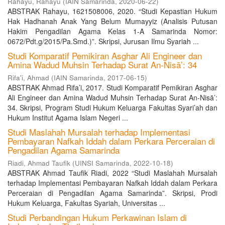
Rahayu, Rahayu
(
IAIN Samarinda
,
2020-06-22
)
ABSTRAK Rahayu, 1621508006, 2020. “Studi Kepastian Hukum
Hak Hadhanah Anak Yang Belum Mumayyiz (Analisis Putusan
Hakim Pengadilan Agama Kelas 1-A Samarinda Nomor:
0672/Pdt.g/2015/Pa.Smd.)”. Skripsi, Jurusan Ilmu Syariah ...
Studi Komparatif Pemikiran Asghar Ali Engineer dan
Amina Wadud Muhsin Terhadap Surat An-Nisā’: 34
Rifa'i, Ahmad
(
IAIN Samarinda
,
2017-06-15
)
ABSTRAK Ahmad Rifa’i, 2017. Studi Komparatif Pemikiran Asghar
Ali Engineer dan Amina Wadud Muhsin Terhadap Surat An-Nisā’:
34. Skripsi, Program Studi Hukum Keluarga Fakultas Syari’ah dan
Hukum Institut Agama Islam Negeri ...
Studi Maslahah Mursalah terhadap Implementasi
Pembayaran Nafkah Iddah dalam Perkara Perceraian di
Pengadilan Agama Samarinda
Riadi, Ahmad Taufik
(
UINSI Samarinda
,
2022-10-18
)
ABSTRAK Ahmad Taufik Riadi, 2022 “Studi Maslahah Mursalah
terhadap Implementasi Pembayaran Nafkah Iddah dalam Perkara
Perceraian di Pengadilan Agama Samarinda”. Skripsi, Prodi
Hukum Keluarga, Fakultas Syariah, Universitas ...
Studi Perbandingan Hukum Perkawinan Islam di