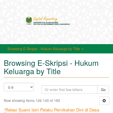
Toggle
navigati
Browsing E-Skripsi - Hukum Keluarga by Title
Browsing E-Skripsi - Hukum
Keluarga by Title
Go
Now showing items 126-145 of 185
“Relasi Suami Istri Pelaku Pernikahan Dini di Desa