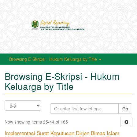
Toggle
navigati
Browsing E-Skripsi - Hukum Keluarga by Title
Browsing E-Skripsi - Hukum
Keluarga by Title
Go
Now showing items 25-44 of 185
Implementasi Surat Keputusan Dirjen Bimas Islam