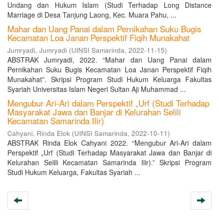
Undang dan Hukum Islam (Studi Terhadap Long Distance
Marriage di Desa Tanjung Laong, Kec. Muara Pahu, ...
Mahar dan Uang Panai dalam Pernikahan Suku Bugis
Kecamatan Loa Janan Perspektif Fiqih Munakahat
Jumryadi, Jumryadi
(
UINSI Samarinda
,
2022-11-15
)
ABSTRAK Jumryadi, 2022. “Mahar dan Uang Panai dalam
Pernikahan Suku Bugis Kecamatan Loa Janan Perspektif Fiqih
Munakahat”. Skripsi Program Studi Hukum Keluarga Fakultas
Syariah Universitas Islam Negeri Sultan Aji Muhammad ...
Mengubur Ari-Ari dalam Perspektif „Urf (Studi Terhadap
Masyarakat Jawa dan Banjar di Kelurahan Selili
Kecamatan Samarinda Ilir)
Cahyani, Rinda Elok
(
UINSI Samarinda
,
2022-10-11
)
ABSTRAK Rinda Elok Cahyani 2022. “Mengubur Ari-Ari dalam
Perspektif „Urf (Studi Terhadap Masyarakat Jawa dan Banjar di
Kelurahan Selili Kecamatan Samarinda Ilir).” Skripsi Program
Studi Hukum Keluarga, Fakultas Syariah ...