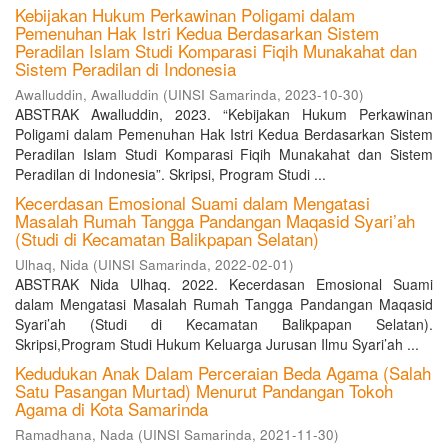
Kebijakan Hukum Perkawinan Poligami dalam
Pemenuhan Hak Istri Kedua Berdasarkan Sistem
Peradilan Islam Studi Komparasi Fiqih Munakahat dan
Sistem Peradilan di Indonesia
Awalluddin, Awalluddin
(
UINSI Samarinda
,
2023-10-30
)
ABSTRAK Awalluddin, 2023. “Kebijakan Hukum Perkawinan
Poligami dalam Pemenuhan Hak Istri Kedua Berdasarkan Sistem
Peradilan Islam Studi Komparasi Fiqih Munakahat dan Sistem
Peradilan di Indonesia”. Skripsi, Program Studi ...
Kecerdasan Emosional Suami dalam Mengatasi
Masalah Rumah Tangga Pandangan Maqasid Syari’ah
(Studi di Kecamatan Balikpapan Selatan)
Ulhaq, Nida
(
UINSI Samarinda
,
2022-02-01
)
ABSTRAK Nida Ulhaq. 2022. Kecerdasan Emosional Suami
dalam Mengatasi Masalah Rumah Tangga Pandangan Maqasid
Syari’ah (Studi di Kecamatan Balikpapan Selatan).
Skripsi,Program Studi Hukum Keluarga Jurusan Ilmu Syari’ah ...
Kedudukan Anak Dalam Perceraian Beda Agama (Salah
Satu Pasangan Murtad) Menurut Pandangan Tokoh
Agama di Kota Samarinda
Ramadhana, Nada
(
UINSI Samarinda
,
2021-11-30
)