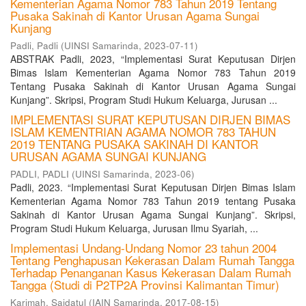
Kementerian Agama Nomor 783 Tahun 2019 Tentang
Pusaka Sakinah di Kantor Urusan Agama Sungai
Kunjang
Padli, Padli
(
UINSI Samarinda
,
2023-07-11
)
ABSTRAK Padli, 2023, “Implementasi Surat Keputusan Dirjen
Bimas Islam Kementerian Agama Nomor 783 Tahun 2019
Tentang Pusaka Sakinah di Kantor Urusan Agama Sungai
Kunjang”. Skripsi, Program Studi Hukum Keluarga, Jurusan ...
IMPLEMENTASI SURAT KEPUTUSAN DIRJEN BIMAS
ISLAM KEMENTRIAN AGAMA NOMOR 783 TAHUN
2019 TENTANG PUSAKA SAKINAH DI KANTOR
URUSAN AGAMA SUNGAI KUNJANG
PADLI, PADLI
(
UINSI Samarinda
,
2023-06
)
Padli, 2023. “Implementasi Surat Keputusan Dirjen Bimas Islam
Kementerian Agama Nomor 783 Tahun 2019 tentang Pusaka
Sakinah di Kantor Urusan Agama Sungai Kunjang”. Skripsi,
Program Studi Hukum Keluarga, Jurusan Ilmu Syariah, ...
Implementasi Undang-Undang Nomor 23 tahun 2004
Tentang Penghapusan Kekerasan Dalam Rumah Tangga
Terhadap Penanganan Kasus Kekerasan Dalam Rumah
Tangga (Studi di P2TP2A Provinsi Kalimantan Timur)
Karimah, Saidatul
(
IAIN Samarinda
,
2017-08-15
)