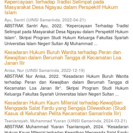
Kepercayaan Terhadap Tradisi Selimpat pada
Masyarakat Desa Ngayau dalam Perspektif Hukum
Islam
Ayu, Santri
(
UINSI Samarinda
,
2022-04-21
)
ABSTRAK Santri Ayu, 2022. “Kepercayaan Terhadap Tradisi
Selimpat pada Masyarakat Desa Ngayau dalam Perspektif Hukum
Islam”. Skripsi Program Studi Hukum Keluarga Fakultas Syariah
Universitas Islam Negeri Sultan Aji Muhammad ...
Kesadaran Hukum Buruh Wanita terhadap Peran dan
Kewajiban dalam Berumah Tangga di Kecamatan Loa
Janan Ilir
Anisa, Nur
(
UINSI Samarinda
,
2022-12-19
)
ABSTRAK Nur Anisa, 2022. “Kesadaran Hukum Buruh Wanita
terhadap Peran dan Kewajiban dalam Berumah Tangga di
Kecamatan Loa Janan Ilir”. Skripsi Program Studi Hukum
Keluarga Fakultas Syariah Universitas Islam Negeri Sultan ...
Kesadaran Hukum Kaum Milenial terhadap Kewajiban
Mengqada Salat Fardu yang Sengaja Dilewatkan (Studi
Kasus di Kelurahan Pelita Kecamatan Samarinda Ilir)
Tsaniansyah, Muhammad Yusran
(
UINSI Samarinda
,
2024-03-21
)
ABSTRAK Muhammad Yusran Tsaniansyah, 2024. “Kesadaran
Hukum Kaum Milenial terhadap Kewajiban Mengqada Salat Fardu