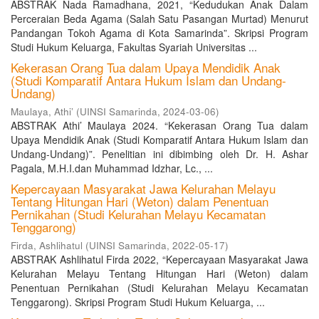
ABSTRAK Nada Ramadhana, 2021, “Kedudukan Anak Dalam
Perceraian Beda Agama (Salah Satu Pasangan Murtad) Menurut
Pandangan Tokoh Agama di Kota Samarinda”. Skripsi Program
Studi Hukum Keluarga, Fakultas Syariah Universitas ...
Kekerasan Orang Tua dalam Upaya Mendidik Anak
(Studi Komparatif Antara Hukum Islam dan Undang-
Undang)
Maulaya, Athi’
(
UINSI Samarinda
,
2024-03-06
)
ABSTRAK Athi’ Maulaya 2024. “Kekerasan Orang Tua dalam
Upaya Mendidik Anak (Studi Komparatif Antara Hukum Islam dan
Undang-Undang)”. Penelitian ini dibimbing oleh Dr. H. Ashar
Pagala, M.H.I.dan Muhammad Idzhar, Lc., ...
Kepercayaan Masyarakat Jawa Kelurahan Melayu
Tentang Hitungan Hari (Weton) dalam Penentuan
Pernikahan (Studi Kelurahan Melayu Kecamatan
Tenggarong)
Firda, Ashlihatul
(
UINSI Samarinda
,
2022-05-17
)
ABSTRAK Ashlihatul Firda 2022, “Kepercayaan Masyarakat Jawa
Kelurahan Melayu Tentang Hitungan Hari (Weton) dalam
Penentuan Pernikahan (Studi Kelurahan Melayu Kecamatan
Tenggarong). Skripsi Program Studi Hukum Keluarga, ...