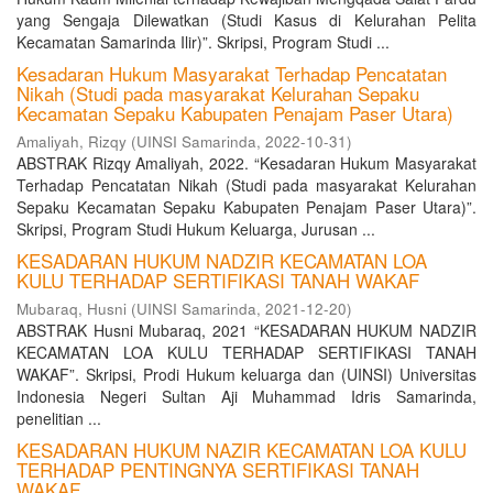
yang Sengaja Dilewatkan (Studi Kasus di Kelurahan Pelita
Kecamatan Samarinda Ilir)”. Skripsi, Program Studi ...
Kesadaran Hukum Masyarakat Terhadap Pencatatan
Nikah (Studi pada masyarakat Kelurahan Sepaku
Kecamatan Sepaku Kabupaten Penajam Paser Utara)
Amaliyah, Rizqy
(
UINSI Samarinda
,
2022-10-31
)
ABSTRAK Rizqy Amaliyah, 2022. “Kesadaran Hukum Masyarakat
Terhadap Pencatatan Nikah (Studi pada masyarakat Kelurahan
Sepaku Kecamatan Sepaku Kabupaten Penajam Paser Utara)”.
Skripsi, Program Studi Hukum Keluarga, Jurusan ...
KESADARAN HUKUM NADZIR KECAMATAN LOA
KULU TERHADAP SERTIFIKASI TANAH WAKAF
Mubaraq, Husni
(
UINSI Samarinda
,
2021-12-20
)
ABSTRAK Husni Mubaraq, 2021 “KESADARAN HUKUM NADZIR
KECAMATAN LOA KULU TERHADAP SERTIFIKASI TANAH
WAKAF”. Skripsi, Prodi Hukum keluarga dan (UINSI) Universitas
Indonesia Negeri Sultan Aji Muhammad Idris Samarinda,
penelitian ...
KESADARAN HUKUM NAZIR KECAMATAN LOA KULU
TERHADAP PENTINGNYA SERTIFIKASI TANAH
WAKAF