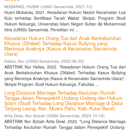
MUBARAQ, HUSNI
(
UINSI Samarinda
,
2021-12
)
Husni Mubaraq, 2021. Kesadaran Hukum Nadzir Kecamatan Loa
Kulu terhadap Sertifikasi Tanah Wakaf. Skripsi, Program Studi
Hukum Keluarga, Universitas Islam Negeri Sultan Aji Muhammad
Idris (UINSI) Samarinda. Penelitian ini ...
Kesadaran Hukum Orang Tua dari Anak Berkebutuhan
Khusus (Difabel) Terhadap Kasus Bullying yang
Menimpa Anaknya (Kasus di Kecamatan Samarinda
Utara)
Halisa, Nur
(
UINSI Samarinda
,
2022-06-02
)
ABSTRAK Nur Halisa, 2022. “Kesadaran Hukum Orang Tua dari
Anak Berkebutuhan Khusus (Difabel) Terhadap Kasus Bullying
yang Menimpa Anaknya (Kasus di Kecamatan Samarinda Utara)”.
Skripsi Program Studi Hukum Keluarga, Fakultas ...
Long Distance Marriage Terhadap Keutuhan Rumah
Tangga dalam Perespektif Undang-Undang dan Hukum
Islam (Studi Terhadap Long Distance Marriage di Desa
Tanjung Laong, Kec. Muara Pahu, Kab. Kutai Barat)
Artia Dewi, Nur Azizah
(
UINSI Samarinda
,
2023-10-16
)
ABSTRAK Nur Azizah Artia Dewi, 2023. "Long Distance Marriage
Terhadap Keutuhan Rumah Tangga dalam Perespektif Undang-