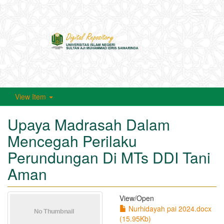
Toggle
navigati
View Item
Upaya Madrasah Dalam
Mencegah Perilaku
Perundungan Di MTs DDI Tani
Aman
View/
Open
Nurhidayah pai 2024.docx
(15.95Kb)