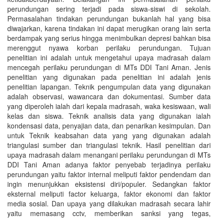
perundungan sering terjadi pada siswa-siswi di sekolah.
Permasalahan tindakan perundungan bukanlah hal yang bisa
diwajarkan, karena tindakan ini dapat merugikan orang lain serta
berdampak yang serius hingga menimbulkan depresi bahkan bisa
merenggut nyawa korban perilaku perundungan. Tujuan
penelitian ini adalah untuk mengetahui upaya madrasah dalam
mencegah perilaku perundungan di MTs DDI Tani Aman. Jenis
penelitian yang digunakan pada penelitian ini adalah jenis
penelitian lapangan. Teknik pengumpulan data yang digunakan
adalah observasi, wawancara dan dokumentasi. Sumber data
yang diperoleh ialah dari kepala madrasah, waka kesiswaan, wali
kelas dan siswa. Teknik analisis data yang digunakan ialah
kondensasi data, penyajian data, dan penarikan kesimpulan. Dan
untuk Teknik keabsahan data yang yang digunakan adalah
triangulasi sumber dan triangulasi teknik. Hasil penelitian dari
upaya madrasah dalam menangani perilaku perundungan di MTs
DDI Tani Aman adanya faktor penyebab terjadinya perilaku
perundungan yaitu faktor internal meliputi faktor pendendam dan
ingin menunjukkan eksistensi diri/populer. Sedangkan faktor
eksternal meliputi factor keluarga, faktor ekonomi dan faktor
media sosial. Dan upaya yang dilakukan madrasah secara lahir
yaitu memasang cctv, memberikan sanksi yang tegas,