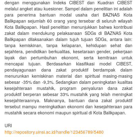
dengan menggunakan Indeks CIBEST dan Kuadran CIBEST
melalui angket atau kuesioner. Sampel dalam penelitian ini adalah
para penerima bantuan modal usaha dari BAZNAS Kota
Balikpapan sejumlah 60 orang yang tersebar di seluruh wilayah
Kota Balikpapan. Hasil penelitian menunjukkan bahwa kontribusi
zakat dalam mendukung pelaksanaan SDGs di BAZNAS Kota
Balikpapan dilaksanakan dalam tujuh tujuan SDGs, antara lain:
tanpa kemiskinan, tanpa kelaparan, kehidupan sehat dan
sejahtera, pendidikan berkualitas, kesetaraan gender, pekerjaan
layak dan pertumbuhan ekonomi, serta kemitraan untuk
mencapai tujuan. Berdasarkan klasifikasi model CIBEST,
pendayagunaan dana zakat produktif berdampak dalam
menurunkan kemiskinan material dan spiritual masing-masing
sebesar -35% dan -9,3%. Sedangkan dalam peningkatan kualitas
kesejahteraan mustahik, program penyaluran dana zakat
produktif berperan sebesar 33% mustahik yang telah meningkat
kesejahteraannya. Maknanya, bantuan dana zakat produktif
tersebut mampu meningkatkan ekonomi dan kesejahteraan para
mustahik secara ekonomi maupun spiritual di Kota Balikpapan.
URI
http://repository.uinsi.ac.id/handle/123456789/5480