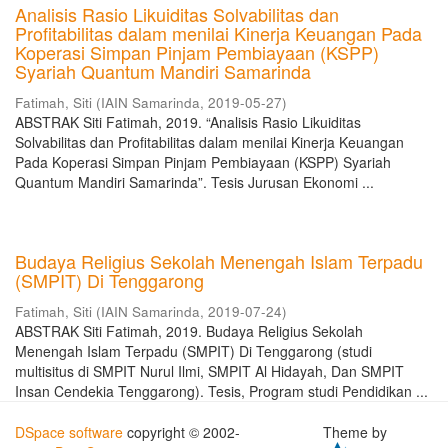
Analisis Rasio Likuiditas Solvabilitas dan
Profitabilitas dalam menilai Kinerja Keuangan Pada
Koperasi Simpan Pinjam Pembiayaan (KSPP)
Syariah Quantum Mandiri Samarinda
Fatimah, Siti
(
IAIN Samarinda
,
2019-05-27
)
ABSTRAK Siti Fatimah, 2019. “Analisis Rasio Likuiditas
Solvabilitas dan Profitabilitas dalam menilai Kinerja Keuangan
Pada Koperasi Simpan Pinjam Pembiayaan (KSPP) Syariah
Quantum Mandiri Samarinda”. Tesis Jurusan Ekonomi ...
Budaya Religius Sekolah Menengah Islam Terpadu
(SMPIT) Di Tenggarong
Fatimah, Siti
(
IAIN Samarinda
,
2019-07-24
)
ABSTRAK Siti Fatimah, 2019. Budaya Religius Sekolah
Menengah Islam Terpadu (SMPIT) Di Tenggarong (studi
multisitus di SMPIT Nurul Ilmi, SMPIT Al Hidayah, Dan SMPIT
Insan Cendekia Tenggarong). Tesis, Program studi Pendidikan ...
DSpace software
copyright © 2002-
Theme by