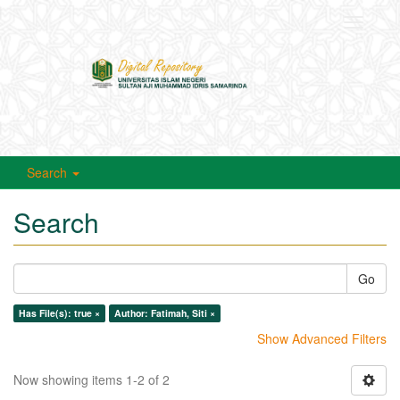
Toggle
navigati
Search
Search
Go
Has File(s): true ×
Author: Fatimah, Siti ×
Show Advanced Filters
Now showing items 1-2 of 2