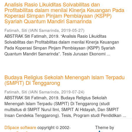
Analisis Rasio Likuiditas Solvabilitas dan
Profitabilitas dalam menilai Kinerja Keuangan Pada
Koperasi Simpan Pinjam Pembiayaan (KSPP)
Syariah Quantum Mandiri Samarinda
Fatimah, Siti
(
IAIN Samarinda
,
2019-05-27
)
ABSTRAK Siti Fatimah, 2019. “Analisis Rasio Likuiditas
Solvabilitas dan Profitabilitas dalam menilai Kinerja Keuangan
Pada Koperasi Simpan Pinjam Pembiayaan (KSPP) Syariah
Quantum Mandiri Samarinda”. Tesis Jurusan Ekonomi ...
Budaya Religius Sekolah Menengah Islam Terpadu
(SMPIT) Di Tenggarong
Fatimah, Siti
(
IAIN Samarinda
,
2019-07-24
)
ABSTRAK Siti Fatimah, 2019. Budaya Religius Sekolah
Menengah Islam Terpadu (SMPIT) Di Tenggarong (studi
multisitus di SMPIT Nurul Ilmi, SMPIT Al Hidayah, Dan SMPIT
Insan Cendekia Tenggarong). Tesis, Program studi Pendidikan ...
DSpace software
copyright © 2002-
Theme by