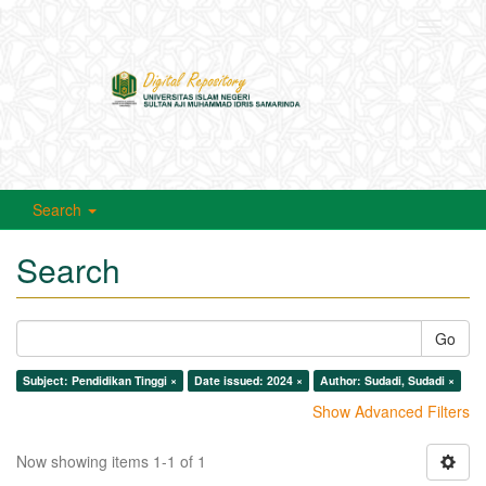
Toggle
navigati
Search
Search
Go
Subject: Pendidikan Tinggi ×
Date issued: 2024 ×
Author: Sudadi, Sudadi ×
Show Advanced Filters
Now showing items 1-1 of 1