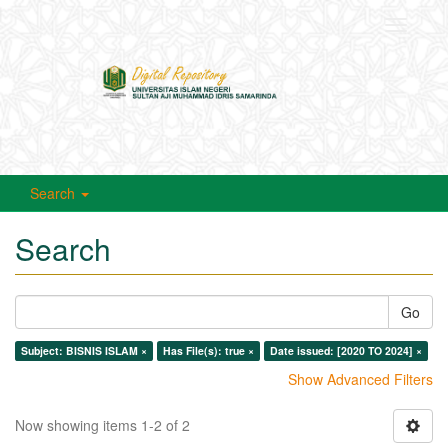
Toggle
navigati
Search
Search
Go
Subject: BISNIS ISLAM ×
Has File(s): true ×
Date issued: [2020 TO 2024] ×
Show Advanced Filters
Now showing items 1-2 of 2