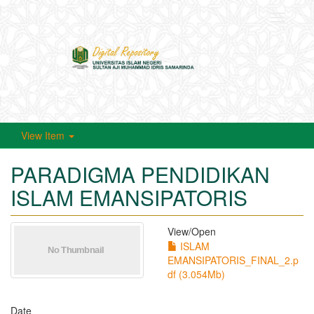
Toggle
navigati
View Item
PARADIGMA PENDIDIKAN
ISLAM EMANSIPATORIS
View/
Open
ISLAM
EMANSIPATORIS_FINAL_2.p
df (3.054Mb)
Date