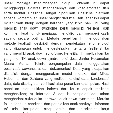
untuk menjaga keseimbangan hidup. Tekanan ini dapat
mengganggu aktivitas kesehariannya dan kesejahteraan fisik
serta mental. Resiliensi sangat diperlukan, Resiliensi diartikan
sebagai kemampuan untuk bangkit dari kesulitan, agar ibu dapat
melanjutkan hidup dengan harapan yang lebih baik. Ibu yang
memiliki anak down syndrome perlu memiliki resiliensi dan
komitmen kuat, untuk menjaga, mendidik, dan memberi kasih
sayang secara optimal. Metode penelitian ini menggunakan
metode kualitatif deskriptif dengan pendekatan fenomenologi
yang digunakan untuk mendeskripsikan tentang resiliensi ibu
yang memiliki anak down syndrome. Penelitian ini melibatkan ibu
yang memiliki anak down syndrome di desa Jantur Kecamatan
Muara Muntai. Teknik pengumpulan data menggunakan
observasi, wawancara, dan dokumentasi. Data yang didapatkan
dianalisis dengan menggunakan model interaktif dari Miles,
Huberman dan Saldana yang meliputi: koleksi data, kondensasi
data, data display dan verifikasi atau penarikan kesimpulan. Hasil
penelitian menunjukkan bahwa dari ke 5 aspek resiliensi
menghasilkan; a) Informan A dan H kompeten dan tahan
menghadapi suka duka merawat anak down syndrome. Mereka
fokus pada kemandirian dan pendidikan anak-anaknya. Informan
AS tidak kompeten, sikap acuh, dan keterlibatan kerja