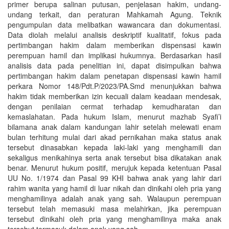
primer berupa salinan putusan, penjelasan hakim, undang-
undang terkait, dan peraturan Mahkamah Agung. Teknik
pengumpulan data melibatkan wawancara dan dokumentasi.
Data diolah melalui analisis deskriptif kualitatif, fokus pada
pertimbangan hakim dalam memberikan dispensasi kawin
perempuan hamil dan implikasi hukumnya. Berdasarkan hasil
analisis data pada penelitian ini, dapat disimpulkan bahwa
pertimbangan hakim dalam penetapan dispensasi kawin hamil
perkara Nomor 148/Pdt.P/2023/PA.Smd menunjukkan bahwa
hakim tidak memberikan izin kecuali dalam keadaan mendesak,
dengan penilaian cermat terhadap kemudharatan dan
kemaslahatan. Pada hukum Islam, menurut mazhab Syafi’i
bilamana anak dalam kandungan lahir setelah melewati enam
bulan terhitung mulai dari akad pernikahan maka status anak
tersebut dinasabkan kepada laki-laki yang menghamili dan
sekaligus menikahinya serta anak tersebut bisa dikatakan anak
benar. Menurut hukum positif, merujuk kepada ketentuan Pasal
UU No. 1/1974 dan Pasal 99 KHI bahwa anak yang lahir dari
rahim wanita yang hamil di luar nikah dan dinikahi oleh pria yang
menghamilinya adalah anak yang sah. Walaupun perempuan
tersebut telah memasuki masa melahirkan, jika perempuan
tersebut dinikahi oleh pria yang menghamilinya maka anak