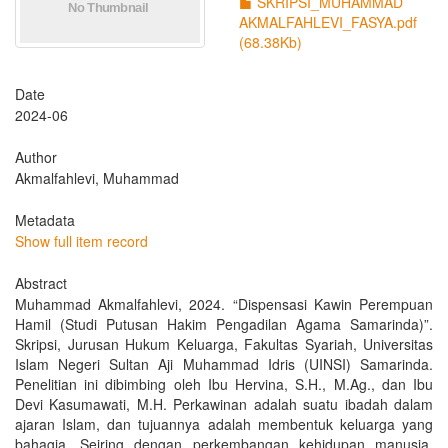
SKRIPSI_MUHAMMAD
AKMALFAHLEVI_FASYA.pdf
(68.38Kb)
Date
2024-06
Author
Akmalfahlevi, Muhammad
Metadata
Show full item record
Abstract
Muhammad Akmalfahlevi, 2024. “Dispensasi Kawin Perempuan
Hamil (Studi Putusan Hakim Pengadilan Agama Samarinda)”.
Skripsi, Jurusan Hukum Keluarga, Fakultas Syariah, Universitas
Islam Negeri Sultan Aji Muhammad Idris (UINSI) Samarinda.
Penelitian ini dibimbing oleh Ibu Hervina, S.H., M.Ag., dan Ibu
Devi Kasumawati, M.H. Perkawinan adalah suatu ibadah dalam
ajaran Islam, dan tujuannya adalah membentuk keluarga yang
bahagia. Seiring dengan perkembangan kehidupan manusia,