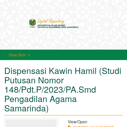
Toggle
navigati
View Item
Dispensasi Kawin Hamil (Studi
Putusan Nomor
148/Pdt.P/2023/PA.Smd
Pengadilan Agama
Samarinda)
View/
Open