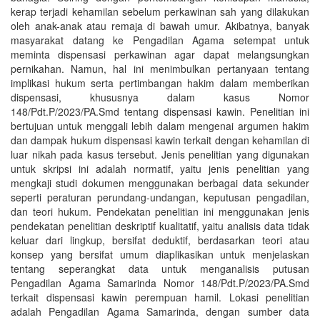
kerap terjadi kehamilan sebelum perkawinan sah yang dilakukan
oleh anak-anak atau remaja di bawah umur. Akibatnya, banyak
masyarakat datang ke Pengadilan Agama setempat untuk
meminta dispensasi perkawinan agar dapat melangsungkan
pernikahan. Namun, hal ini menimbulkan pertanyaan tentang
implikasi hukum serta pertimbangan hakim dalam memberikan
dispensasi, khususnya dalam kasus Nomor
148/Pdt.P/2023/PA.Smd tentang dispensasi kawin. Penelitian ini
bertujuan untuk menggali lebih dalam mengenai argumen hakim
dan dampak hukum dispensasi kawin terkait dengan kehamilan di
luar nikah pada kasus tersebut. Jenis penelitian yang digunakan
untuk skripsi ini adalah normatif, yaitu jenis penelitian yang
mengkaji studi dokumen menggunakan berbagai data sekunder
seperti peraturan perundang-undangan, keputusan pengadilan,
dan teori hukum. Pendekatan penelitian ini menggunakan jenis
pendekatan penelitian deskriptif kualitatif, yaitu analisis data tidak
keluar dari lingkup, bersifat deduktif, berdasarkan teori atau
konsep yang bersifat umum diaplikasikan untuk menjelaskan
tentang seperangkat data untuk menganalisis putusan
Pengadilan Agama Samarinda Nomor 148/Pdt.P/2023/PA.Smd
terkait dispensasi kawin perempuan hamil. Lokasi penelitian
adalah Pengadilan Agama Samarinda, dengan sumber data