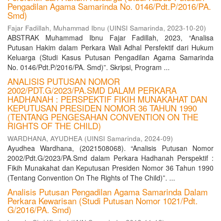
Pengadilan Agama Samarinda No. 0146/Pdt.P/2016/PA.
Smd)
Fajar Fadillah, Muhammad Ibnu
(
UINSI Samarinda
,
2023-10-20
)
ABSTRAK Muhammad Ibnu Fajar Fadillah, 2023, “Analisa
Putusan Hakim dalam Perkara Wali Adhal Persfektif dari Hukum
Keluarga (Studi Kasus Putusan Pengadilan Agama Samarinda
No. 0146/Pdt.P/2016/PA. Smd)”. Skripsi, Program ...
ANALISIS PUTUSAN NOMOR
2002/PDT.G/2023/PA.SMD DALAM PERKARA
HADHANAH : PERSPEKTIF FIKIH MUNAKAHAT DAN
KEPUTUSAN PRESIDEN NOMOR 36 TAHUN 1990
(TENTANG PENGESAHAN CONVENTION ON THE
RIGHTS OF THE CHILD)
WARDHANA, AYUDHEA
(
UINSI Samarinda
,
2024-09
)
Ayudhea Wardhana, (2021508068). “Analisis Putusan Nomor
2002/Pdt.G/2023/PA.Smd dalam Perkara Hadhanah Perspektif :
Fikih Munakahat dan Keputusan Presiden Nomor 36 Tahun 1990
(Tentang Convention On The Rights of The Child)”. ...
Analisis Putusan Pengadilan Agama Samarinda Dalam
Perkara Kewarisan (Studi Putusan Nomor 1021/Pdt.
G/2016/PA. Smd)