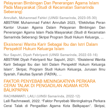
Pelayanan Bimbingan Dan Penerangan Agama Islam
Pada Masyarakat (Studi di Kecamatan Samarinda
Seberang)
Amrullah, Muhammad Fahkri
(
UINSI Samarinda
,
2023-05-30
)
ABSTRAK Muhammad Fahkri Amrullah 2023, “Efektivitas Peran
Kantor Urusan Agama Dalam Pelayanan Bimbingan Dan
Penerangan Agama Islam Pada Masyarakat (Studi di Kecamatan
Samarinda Seberang) Skripsi Program Studi Hukum Keluarga, ...
Eksistensi Wanita Karir Sebagai Ibu dan Istri Dalam
Perspektif Hukum Keluarga Islam
Nur Saputri, Diyah Febriyanti
(
UINSI Samarinda
,
2022-03-16
)
ABSTRAK Diyah Febriyanti Nur Saputri, 2021. “Eksistensi Wanita
Karir Sebagai Ibu dan Istri Dalam Perspektif Hukum Keluarga
Islam”. Skripsi, Program Studi Hukum Keluarga, Jurusan Ilmu
Syariah, Fakultas Syariah (FASYA), ...
FAKTOR PENYEBAB MENINGKATNYA PERKARA
CERAI TALAK DI PENGADILAN AGAMA KOTA
BALIKPAPAN
RACHMAWATI, LAILI
(
UINSI Samarinda
,
2022-12
)
Laili Rachmawati, 2022. “Faktor Penyebab Meningkatnya Perkara
Cerai Talak di Pengadilan Agama Kota Balikpapan”. Skripsi,