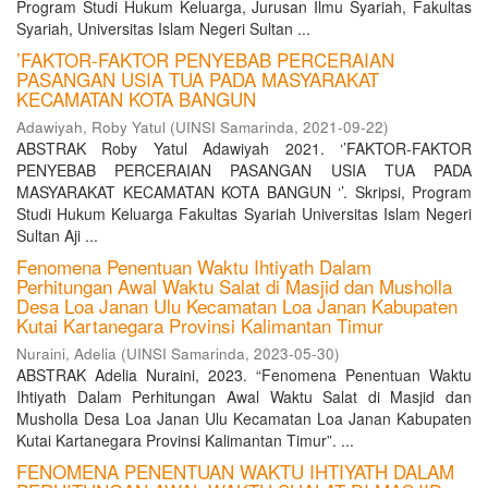
Program Studi Hukum Keluarga, Jurusan Ilmu Syariah, Fakultas
Syariah, Universitas Islam Negeri Sultan ...
’FAKTOR-FAKTOR PENYEBAB PERCERAIAN
PASANGAN USIA TUA PADA MASYARAKAT
KECAMATAN KOTA BANGUN
Adawiyah, Roby Yatul
(
UINSI Samarinda
,
2021-09-22
)
ABSTRAK Roby Yatul Adawiyah 2021. ‘’FAKTOR-FAKTOR
PENYEBAB PERCERAIAN PASANGAN USIA TUA PADA
MASYARAKAT KECAMATAN KOTA BANGUN ‘’. Skripsi, Program
Studi Hukum Keluarga Fakultas Syariah Universitas Islam Negeri
Sultan Aji ...
Fenomena Penentuan Waktu Ihtiyath Dalam
Perhitungan Awal Waktu Salat di Masjid dan Musholla
Desa Loa Janan Ulu Kecamatan Loa Janan Kabupaten
Kutai Kartanegara Provinsi Kalimantan Timur
Nuraini, Adelia
(
UINSI Samarinda
,
2023-05-30
)
ABSTRAK Adelia Nuraini, 2023. “Fenomena Penentuan Waktu
Ihtiyath Dalam Perhitungan Awal Waktu Salat di Masjid dan
Musholla Desa Loa Janan Ulu Kecamatan Loa Janan Kabupaten
Kutai Kartanegara Provinsi Kalimantan Timur”. ...
FENOMENA PENENTUAN WAKTU IHTIYATH DALAM