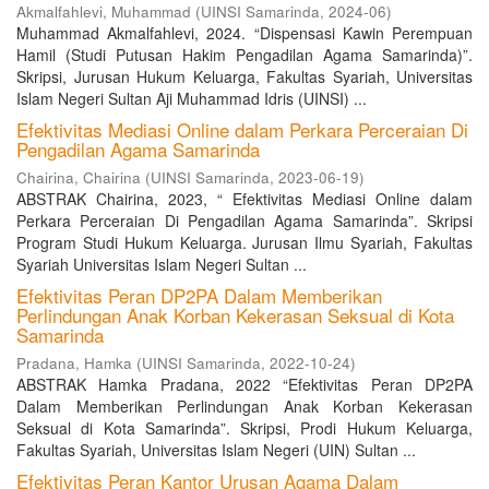
Akmalfahlevi, Muhammad
(
UINSI Samarinda
,
2024-06
)
Muhammad Akmalfahlevi, 2024. “Dispensasi Kawin Perempuan
Hamil (Studi Putusan Hakim Pengadilan Agama Samarinda)”.
Skripsi, Jurusan Hukum Keluarga, Fakultas Syariah, Universitas
Islam Negeri Sultan Aji Muhammad Idris (UINSI) ...
Efektivitas Mediasi Online dalam Perkara Perceraian Di
Pengadilan Agama Samarinda
Chairina, Chairina
(
UINSI Samarinda
,
2023-06-19
)
ABSTRAK Chairina, 2023, “ Efektivitas Mediasi Online dalam
Perkara Perceraian Di Pengadilan Agama Samarinda”. Skripsi
Program Studi Hukum Keluarga. Jurusan Ilmu Syariah, Fakultas
Syariah Universitas Islam Negeri Sultan ...
Efektivitas Peran DP2PA Dalam Memberikan
Perlindungan Anak Korban Kekerasan Seksual di Kota
Samarinda
Pradana, Hamka
(
UINSI Samarinda
,
2022-10-24
)
ABSTRAK Hamka Pradana, 2022 “Efektivitas Peran DP2PA
Dalam Memberikan Perlindungan Anak Korban Kekerasan
Seksual di Kota Samarinda”. Skripsi, Prodi Hukum Keluarga,
Fakultas Syariah, Universitas Islam Negeri (UIN) Sultan ...
Efektivitas Peran Kantor Urusan Agama Dalam