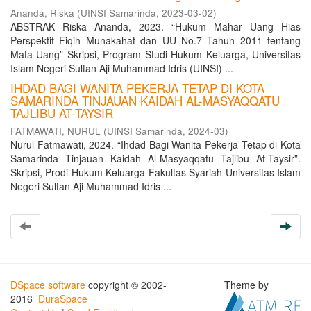
Ananda, Riska
(
UINSI Samarinda
,
2023-03-02
)
ABSTRAK Riska Ananda, 2023. “Hukum Mahar Uang Hias
Perspektif Fiqih Munakahat dan UU No.7 Tahun 2011 tentang
Mata Uang” Skripsi, Program Studi Hukum Keluarga, Universitas
Islam Negeri Sultan Aji Muhammad Idris (UINSI) ...
IHDAD BAGI WANITA PEKERJA TETAP DI KOTA
SAMARINDA TINJAUAN KAIDAH AL-MASYAQQATU
TAJLIBU AT-TAYSIR
FATMAWATI, NURUL
(
UINSI Samarinda
,
2024-03
)
Nurul Fatmawati, 2024. “Ihdad Bagi Wanita Pekerja Tetap di Kota
Samarinda Tinjauan Kaidah Al-Masyaqqatu Tajlibu At-Taysir”.
Skripsi, Prodi Hukum Keluarga Fakultas Syariah Universitas Islam
Negeri Sultan Aji Muhammad Idris ...
DSpace software
copyright © 2002-
Theme by
2016
DuraSpace