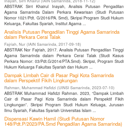
Inayah, Sirri Khairul
(
IAIN Samarinda
,
2018-11-12
)
ABSTRAK Sirri Khairul Inayah, Analisis Putusan Pengadilan
Agama Samarinda Dalam Perkara Kewarisan (Studi Putusan
Nomor 1021/Pdt. G/2016/PA. Smd), Skripsi Program Studi Hukum
Keluarga, Fakultas Syariah, Institut Agama ...
Analisis Putusan Pengadilan Tinggi Agama Samarinda
dalam Perkara Cerai Talak
Fajriah, Nur
(
IAIN Samarinda
,
2017-09-18
)
ABSTRAK Nor Fajriah, 2017. Analisis Putusan Pengadilan Tinggi
Agama Samarinda dalam Perkara Cerai Talak (Studi Kasus
Perkara Nomor: 03/Pdt.G/2014/PTA.Smd). Skripsi, Program Studi
Hukum Keluarga Fakultas Syariah dan Hukum ...
Dampak Limbah Cair di Pasar Pagi Kota Samarinda
dalam Perspektif Fikih Lingkungan
Rahman, Muhammad Hafidzi
(
UINSI Samarinda
,
2023-07-10
)
ABSTRAK Muhammad Hafidzi Rahman. 2023, “Dampak Limbah
Cair di Pasar Pagi Kota Samarinda dalam Perspektif Fikih
Lingkungan”. Skripsi Program Studi Hukum Keluaga, Jurusan
Ilmu Syariah, Fakultas Syariah Universitas Islam ...
Dispensasi Kawin Hamil (Studi Putusan Nomor
148/Pdt.P/2023/PA.Smd Pengadilan Agama Samarinda)