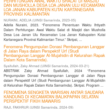
PERHITUNGAN AWAL WAKTU SHALAT DI MASJID
DAN MUSHOLLA DESA LOA JANAN ULU KECAMATAN
LOA JANAN KABUPATEN KUTAI KARTANEGARA
PROVINSI KALIMANTAN
NURAINI, ADELIA
(
UINSI Samarinda
,
2023-05
)
Adelia Nuraini, 2023. “Fenomena Penentuan Waktu Ihtiyath
Dalam Perhitungan Awal Waktu Salat di Masjid dan Musholla
Desa Loa Janan Ulu Kecamatan Loa Janan Kabupaten Kutai
Kartanegara Provinsi Kalimantan Timur.” Skripsi, ...
Fenomena Pengumpulan Donasi Pembangunan Langgar
di Jalan Raya dalam Perspektif Urf (Studi
Pembangunan Langgar Al-Mujahidin di Kelurahan Rapak
Dalam Kota Samarinda).
Syaifullah, Zaky Ahmad
(
UINSI Samarinda
,
2024-03-21
)
ABSTRAK Zaky Ahmad Syaifullah, 2024 “Fenomena
Pengumpulan Donasi Pembangunan Langgar di Jalan Raya
dalam Perspektif Urf (Studi Pembangunan Langgar Al-Mujahidin
di Kelurahan Rapak Dalam Kota Samarinda). Skripsi. Program ...
FENOMENA SENGKETA WARISAN ANTAR SAUDARA
KANDUNG DI KECAMATAN BALIKPAPAN SELATAN
PERSPEKTIF FIKIH MAWARIS
RAJI, FAKHRUR
(
UINSI Samarinda
,
2024-09
)