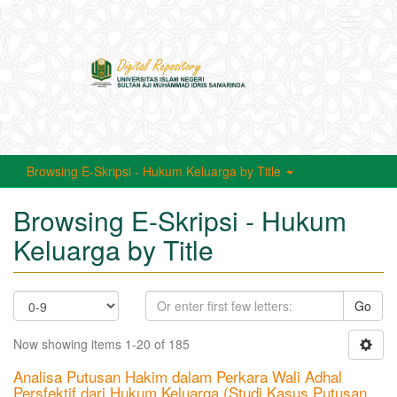
Toggle
navigati
Browsing E-Skripsi - Hukum Keluarga by Title
Browsing E-Skripsi - Hukum
Keluarga by Title
Go
Now showing items 1-20 of 185
Analisa Putusan Hakim dalam Perkara Wali Adhal
Persfektif dari Hukum Keluarga (Studi Kasus Putusan