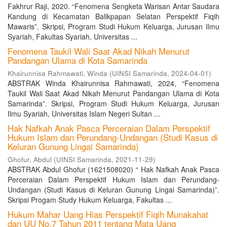
Fakhrur Raji, 2020. “Fenomena Sengketa Warisan Antar Saudara
Kandung di Kecamatan Balikpapan Selatan Perspektif Fiqih
Mawaris”. Skripsi, Program Studi Hukum Keluarga, Jurusan Ilmu
Syariah, Fakultas Syariah, Universitas ...
Fenomena Taukil Wali Saat Akad Nikah Menurut
Pandangan Ulama di Kota Samarinda
Khairunnisa Rahmawati, Winda
(
UINSI Samarinda
,
2024-04-01
)
ABSTRAK Winda Khairunnisa Rahmawati, 2024, “Fenomena
Taukil Wali Saat Akad Nikah Menurut Pandangan Ulama di Kota
Samarinda”. Skripsi, Program Studi Hukum Keluarga, Jurusan
Ilmu Syariah, Universitas Islam Negeri Sultan ...
Hak Nafkah Anak Pasca Perceraian Dalam Perspektif
Hukum Islam dan Perundang-Undangan (Studi Kasus di
Keluran Gunung Lingai Samarinda)
Ghofur, Abdul
(
UINSI Samarinda
,
2021-11-29
)
ABSTRAK Abdul Ghofur (1621508020) “ Hak Nafkah Anak Pasca
Perceraian Dalam Perspektif Hukum Islam dan Perundang-
Undangan (Studi Kasus di Keluran Gunung Lingai Samarinda)”.
Skripsi Progam Study Hukum Keluarga, Fakultas ...
Hukum Mahar Uang Hias Perspektif Fiqih Munakahat
dan UU No.7 Tahun 2011 tentang Mata Uang