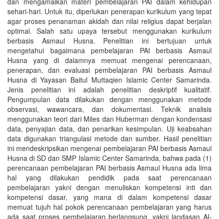
dan mengamalkan materi pembelajaran PAI dalam kehidupan
sehari-hari. Untuk itu, diperlukan penerapan kurikulum yang tepat
agar proses penanaman akidah dan nilai religius dapat berjalan
optimal. Salah satu upaya tersebut menggunakan kurikulum
berbasis Asmaul Husna. Penelitian ini bertujuan untuk
mengetahui bagaimana pembelajaran PAI berbasis Asmaul
Husna yang di dalamnya memuat mengenai perencanaan,
penerapan, dan evaluasi pembelajaran PAI berbasis Asmaul
Husna di Yayasan Baitul Muttaqien Islamic Center Samarinda.
Jenis penelitian ini adalah penelitian deskriptif kualitatif.
Pengumpulan data dilakukan dengan menggunakan metode
observasi, wawancara, dan dokumentasi. Teknik analisis
menggunakan teori dari Miles dan Huberman dengan kondensasi
data, penyajian data, dan penarikan kesimpulan. Uji keabsahan
data digunakan triangulasi metode dan sumber. Hasil penelitian
ini mendeskripsikan mengenai pembelajaran PAI berbasis Asmaul
Husna di SD dan SMP Islamic Center Samarinda, bahwa pada (1)
perencanaan pembelajaran PAI berbasis Asmaul Husna ada lima
hal yang dilakukan pendidik pada saat perencanaan
pembelajaran yakni dengan menuliskan kompetensi inti dan
kompetensi dasar, yang mana di dalam kompetensi dasar
memuat tujuh hal pokok perencanaan pembelajaran yang harus
ada saat proses pembelajaran berlangsung, yakni landasan Al-