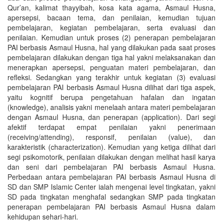
Qur’an, kalimat thayyibah, kosa kata agama, Asmaul Husna,
apersepsi, bacaan tema, dan penilaian, kemudian tujuan
pembelajaran, kegiatan pembelajaran, serta evaluasi dan
penilaian. Kemudian untuk proses (2) penerapan pembelajaran
PAI berbasis Asmaul Husna, hal yang dilakukan pada saat proses
pembelajaran dilakukan dengan tiga hal yakni melaksanakan dan
menerapkan apersepsi, penguatan materi pembelajaran, dan
refleksi. Sedangkan yang terakhir untuk kegiatan (3) evaluasi
pembelajaran PAI berbasis Asmaul Husna dilihat dari tiga aspek,
yaitu kognitif berupa pengetahuan hafalan dan ingatan
(knowledge), analisis yakni menelaah antara materi pembelajaran
dengan Asmaul Husna, dan penerapan (application). Dari segi
afektif terdapat empat penilaian yakni penerimaan
(receiving/attending), responsif, penilaian (value), dan
karakteristik (characterization). Kemudian yang ketiga dilihat dari
segi psikomotorik, penilaian dilakukan dengan melihat hasil karya
dan seni dari pembelajaran PAI berbasis Asmaul Husna.
Perbedaan antara pembelajaran PAI berbasis Asmaul Husna di
SD dan SMP Islamic Center ialah mengenai level tingkatan, yakni
SD pada tingkatan menghafal sedangkan SMP pada tingkatan
penerapan pembelajaran PAI berbasis Asmaul Husna dalam
kehidupan sehari-hari.