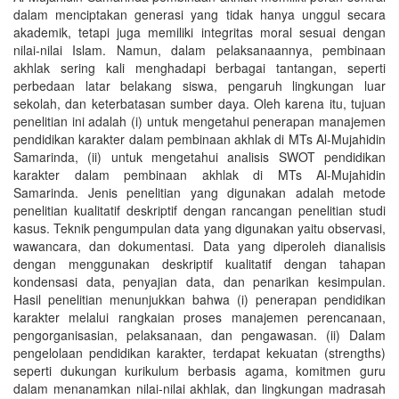
dalam menciptakan generasi yang tidak hanya unggul secara
akademik, tetapi juga memiliki integritas moral sesuai dengan
nilai-nilai Islam. Namun, dalam pelaksanaannya, pembinaan
akhlak sering kali menghadapi berbagai tantangan, seperti
perbedaan latar belakang siswa, pengaruh lingkungan luar
sekolah, dan keterbatasan sumber daya. Oleh karena itu, tujuan
penelitian ini adalah (i) untuk mengetahui penerapan manajemen
pendidikan karakter dalam pembinaan akhlak di MTs Al-Mujahidin
Samarinda, (ii) untuk mengetahui analisis SWOT pendidikan
karakter dalam pembinaan akhlak di MTs Al-Mujahidin
Samarinda. Jenis penelitian yang digunakan adalah metode
penelitian kualitatif deskriptif dengan rancangan penelitian studi
kasus. Teknik pengumpulan data yang digunakan yaitu observasi,
wawancara, dan dokumentasi. Data yang diperoleh dianalisis
dengan menggunakan deskriptif kualitatif dengan tahapan
kondensasi data, penyajian data, dan penarikan kesimpulan.
Hasil penelitian menunjukkan bahwa (i) penerapan pendidikan
karakter melalui rangkaian proses manajemen perencanaan,
pengorganisasian, pelaksanaan, dan pengawasan. (ii) Dalam
pengelolaan pendidikan karakter, terdapat kekuatan (strengths)
seperti dukungan kurikulum berbasis agama, komitmen guru
dalam menanamkan nilai-nilai akhlak, dan lingkungan madrasah