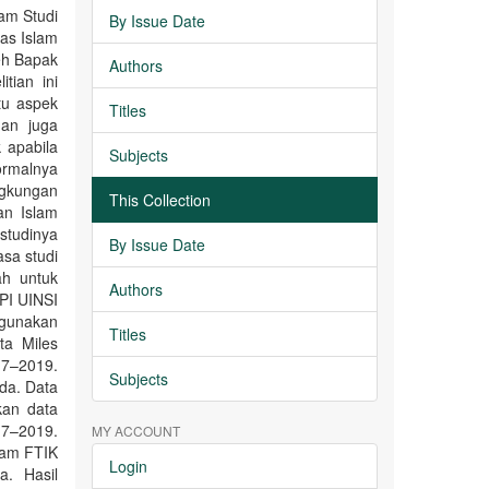
ram Studi
By Issue Date
as Islam
leh Bapak
Authors
tian ini
tu aspek
Titles
dan juga
 apabila
Subjects
rmalnya
ngkungan
This Collection
an Islam
studinya
By Issue Date
sa studi
ah untuk
Authors
PI UINSI
ggunakan
Titles
ta Miles
17–2019.
Subjects
da. Data
kan data
17–2019.
MY ACCOUNT
slam FTIK
Login
a. Hasil