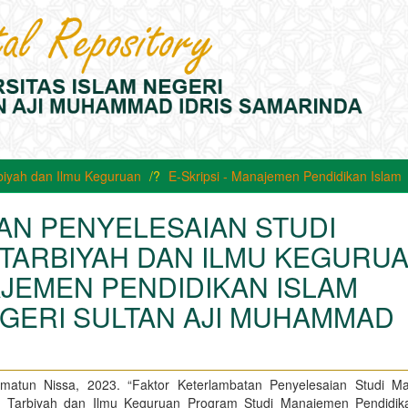
biyah dan Ilmu Keguruan
E-Skripsi - Manajemen Pendidikan Islam
AN PENYELESAIAN STUDI
TARBIYAH DAN ILMU KEGURU
JEMEN PENDIDIKAN ISLAM
EGERI SULTAN AJI MUHAMMAD
hmatun Nissa, 2023. “Faktor Keterlambatan Penyelesaian Studi M
s Tarbiyah dan Ilmu Keguruan Program Studi Manajemen Pendidik