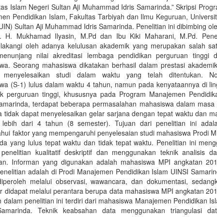
tas Islam Negeri Sultan Aji Muhammad Idris Samarinda.” Skripsi Prog
en Pendidikan Islam, Fakultas Tarbiyah dan Ilmu Keguruan, Universit
UIN) Sultan Aji Muhammad Idris Samarinda. Penelitian ini dibimbing o
r. H. Mukhamad Ilyasin, M.Pd dan Ibu Kiki Maharani, M.Pd. Peneli
belakangi oleh adanya kelulusan akademik yang merupakan salah sa
enunjang nilai akreditasi lembaga pendidikan perguruan tinggi 
wa. Seorang mahasiswa dikatakan berhasil dalam prestasi akademik
menyelesaikan studi dalam waktu yang telah ditentukan. No
wa (S-1) lulus dalam waktu 4 tahun, namun pada kenyataannya di li
k perguruan tinggi, khususnya pada Program Manajemen Pendidik
amarinda, terdapat beberapa permasalahan mahasiswa dalam masa 
a tidak dapat menyelesaikan gelar sarjana dengan tepat waktu dan ma
 lebih dari 4 tahun (8 semester). Tujuan dari penelitian ini adal
hui faktor yang mempengaruhi penyelesaian studi mahasiswa Prodi M
da yang lulus tepat waktu dan tidak tepat waktu. Penelitian ini men
penelitian kualitatif deskriptif dan menggunakan teknik analisis da
n. Informan yang digunakan adalah mahasiswa MPI angkatan 20
penelitian adalah di Prodi Manajemen Pendidikan Islam UINSI Samarin
diperoleh melalui observasi, wawancara, dan dokumentasi, sedang
r didapat melalui perantara berupa data mahasiswa MPI angkatan 20
 dalam penelitian ini terdiri dari mahasiswa Manajemen Pendidikan I
amarinda. Teknik keabsahan data menggunakan triangulasi dat