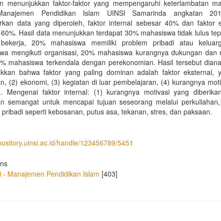
ian menunjukkan faktor-faktor yang mempengaruhi keterlambatan m
Manajemen Pendidikan Islam UINSI Samarinda angkatan 201
rkan data yang diperoleh, faktor internal sebesar 40% dan faktor e
 60%. Hasil data menunjukkan terdapat 30% mahasiswa tidak lulus tep
bekerja, 20% mahasiswa memiliki problem pribadi atau kelua
wa mengikuti organisasi, 20% mahasiswa kurangnya dukungan dan m
0% mahasiswa terkendala dengan perekonomian. Hasil tersebut dianal
kkan bahwa faktor yang paling dominan adalah faktor eksternal, ya
n, (2) ekonomi, (3) kegiatan di luar pembelajaran, (4) kurangnya moti
a. Mengenai faktor internal: (1) kurangnya motivasi yang diberikan
n semangat untuk mencapai tujuan seseorang melalui perkuliahan,
pribadi seperti kebosanan, putus asa, tekanan, stres, dan paksaan.
epository.uinsi.ac.id/handle/123456789/5451
ons
si - Manajemen Pendidikan Islam
[403]