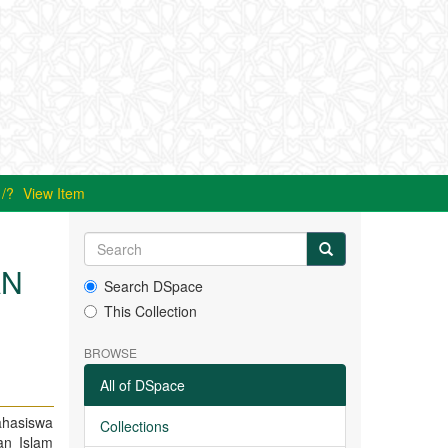
View Item
AN
Search DSpace
This Collection
BROWSE
All of DSpace
ahasiswa
Collections
an Islam