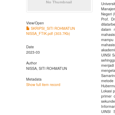
Universi
Manajem
Negeri (
Prof. D
View/
Open
dilatar
SKRIPSI_SITI ROHMATUN
dalam m
NISSA_FTIK.pdf (303.7Kb)
mahasis
mampu 
mahasis
Date
akademi
2023-03
UINSI S
sehingg
Author
menjadi
NISSA, SITI ROHMATUN
mengeta
Samarin
Metadata
metode 
Show full item record
Huberma
Lokasi 
primer 
sekunde
Informan
UINSI S