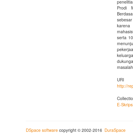
penelit
Prodi 
Berdasa
sebesar
karena 
mahasis
serta 1
menunju
pekerjaa
keluarg
dukunga
masalah 
URI
http://r
Collecti
E-Skrip
DSpace software
copyright © 2002-2016
DuraSpace