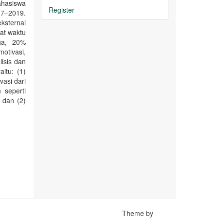
ahasiswa
Register
7–2019.
ksternal
at waktu
rga, 20%
otivasi,
isis dan
itu: (1)
vasi dari
 seperti
 dan (2)
Theme by