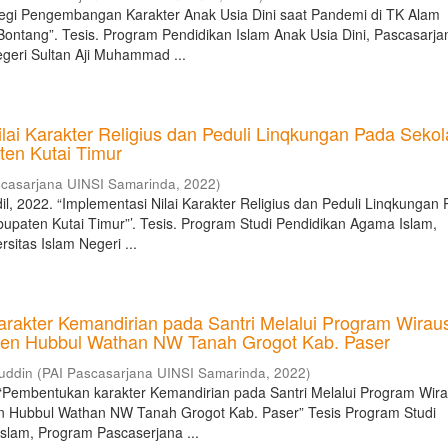
ategi Pengembangan Karakter Anak Usia Dini saat Pandemi di TK Alam
Bontang”. Tesis. Program Pendidikan Islam Anak Usia Dini, Pascasarja
egeri Sultan Aji Muhammad ...
lai Karakter Religius dan Peduli Linqkungan Pada Seko
ten Kutai Timur
scasarjana UINSI Samarinda
,
2022
)
, 2022. “Implementasi Nilai Karakter Religius dan Peduli Linqkungan
upaten Kutai Timur”’. Tesis. Program Studi Pendidikan Agama Islam,
sitas Islam Negeri ...
rakter Kemandirian pada Santri Melalui Program Wirau
ren Hubbul Wathan NW Tanah Grogot Kab. Paser
uddin
(
PAI Pascasarjana UINSI Samarinda
,
2022
)
“Pembentukan karakter Kemandirian pada Santri Melalui Program Wir
n Hubbul Wathan NW Tanah Grogot Kab. Paser” Tesis Program Studi
slam, Program Pascaserjana ...