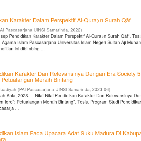
kan Karakter Dalam Perspektif Al-Qura>n Surah Qāf
AI Pascasarjana UINSI Samarinda
,
2022
)
sep Pendidikan Karakter Dalam Perspektif Al-Qura>n Surah Qāf”. Tesi
 Agama Islam Pascasarjana Universitas Islam Negeri Sultan Aji Muh
litian ini dibimbing ...
didikan Karakter Dan Relevansinya Dengan Era Society 5
: Petualangan Meraih Bintang
 Fuadiyah
(
PAI Pascasarjana UINSI Samarinda
,
2023-06
)
iyah Ahla, 2023. ―Nilai-Nilai Pendidikan Karakter Dan Relevansinya D
lm Iqro‟: Petualangan Meraih Bintang”. Tesis. Program Studi Pendidi
asarja ...
ndidikan Islam Pada Upacara Adat Suku Madura Di Kabup
ara