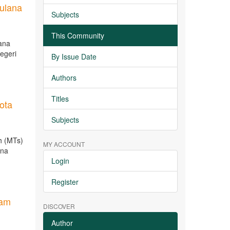
bulana
Subjects
This Community
lana
egeri
By Issue Date
Authors
Titles
ota
Subjects
h (MTs)
MY ACCOUNT
ana
Login
Register
lam
DISCOVER
Author