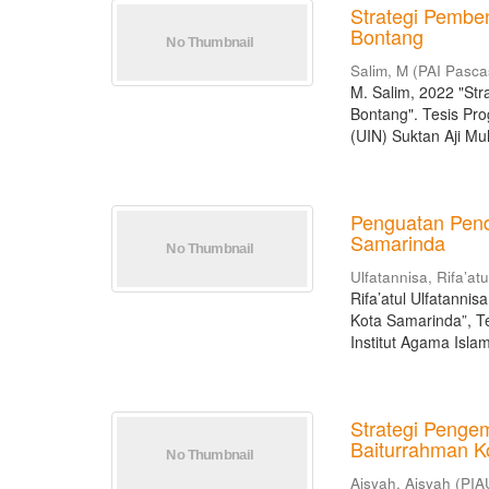
Strategi Pembe
Bontang
Salim, M
(
PAI Pasca
M. Salim, 2022 "St
Bontang". Tesis Pr
(UIN) Suktan Aji Mu
Penguatan Pend
Samarinda
Ulfatannisa, Rifa’atu
Rifa’atul Ulfatann
Kota Samarinda”, T
Institut Agama Isla
Strategi Penge
Baiturrahman K
Aisyah, Aisyah
(
PIA