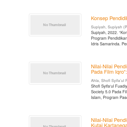
Konsep Pendidi
Supiyah, Supiyah
(
P
Supiyah, 2022. “Kon
Program Pendidikan
Idris Samarinda. Pene
Nilai-Nilai Pen
Pada Film Iqro‟
Ahla, Shofi Syifa’ul
Shofi Syifa‘ul Fuad
Society 5.0 Pada Fi
Islam, Program Pasc
Nilai-Nilai Pe
Kutai Kartaneg