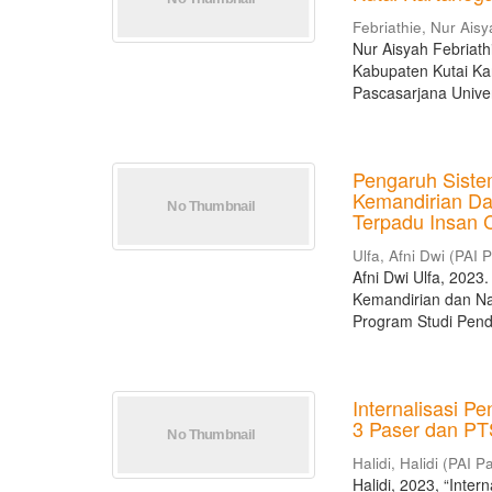
Febriathie, Nur Ais
Nur Aisyah Febriath
Kabupaten Kutai Ka
Pascasarjana Univer
Pengaruh Siste
Kemandirian Da
Terpadu Insan 
Ulfa, Afni Dwi
(
PAI 
Afni Dwi Ulfa, 202
Kemandirian dan Na
Program Studi Pend
Internalisasi P
3 Paser dan PT
Halidi, Halidi
(
PAI P
Halidi, 2023, “Inte