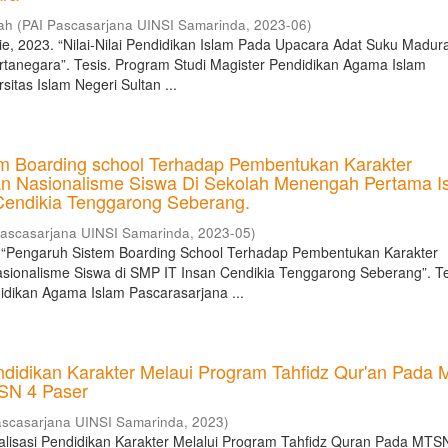
yah
(
PAI Pascasarjana UINSI Samarinda
,
2023-06
)
ie, 2023. “Nilai-Nilai Pendidikan Islam Pada Upacara Adat Suku Madur
rtanegara”. Tesis. Program Studi Magister Pendidikan Agama Islam
sitas Islam Negeri Sultan ...
m Boarding school Terhadap Pembentukan Karakter
n Nasionalisme Siswa Di Sekolah Menengah Pertama I
Cendikia Tenggarong Seberang.
Pascasarjana UINSI Samarinda
,
2023-05
)
3. “Pengaruh Sistem Boarding School Terhadap Pembentukan Karakter
sionalisme Siswa di SMP IT Insan Cendikia Tenggarong Seberang”. Te
idikan Agama Islam Pascarasarjana ...
endidikan Karakter Melaui Program Tahfidz Qur'an Pada
SN 4 Paser
ascasarjana UINSI Samarinda
,
2023
)
rnalisasi Pendidikan Karakter Melalui Program Tahfidz Quran Pada MTS