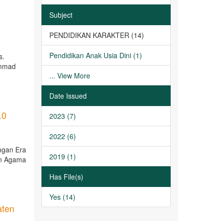
Subject
PENDIDIKAN KARAKTER (14)
Pendidikan Anak Usia Dini (1)
s.
ammad
... View More
Date Issued
.0
2023 (7)
2022 (6)
engan Era
2019 (1)
kan Agama
Has File(s)
Yes (14)
aten