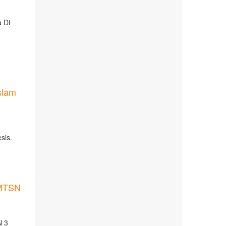
a Di
slam
sis.
 MTSN
N 3