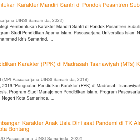
ntukan Karakter Mandiri Santri di Pondok Pesantren Su
sarjana UINSI Samarinda
,
2022
)
rategi Pembentukan Karakter Mandiri Santri di Pondok Pesantren Subu
ogram Studi Pendidikan Agama Islam, Pascasarjana Universitas Islam N
hammad Idris Samarind. ...
idikan Karakter (PPK) di Madrasah Tsanawiyah (MTs) K
l
(
MPI Pascasarjana UINSI Samarinda
,
2019
)
isa, 2019.“Penguatan Pendidikan Karakter (PPK) di Madrasah Tsanawiya
esis. Program Studi Manajemen Pendidikan Islam, Program Pascasarj
m Negeri Kota Samarinda. ...
mbangan Karakter Anak Usia Dini saat Pandemi di TK A
ota Bontang
UD Pascasarjana UINSI Samarinda
,
2022
)