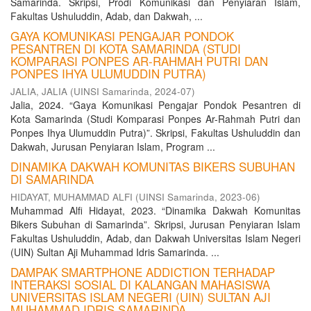
Samarinda. Skripsi, Prodi Komunikasi dan Penyiaran Islam,
Fakultas Ushuluddin, Adab, dan Dakwah, ...
GAYA KOMUNIKASI PENGAJAR PONDOK
PESANTREN DI KOTA SAMARINDA (STUDI
KOMPARASI PONPES AR-RAHMAH PUTRI DAN
PONPES IHYA ULUMUDDIN PUTRA)
JALIA, JALIA
(
UINSI Samarinda
,
2024-07
)
Jalia, 2024. “Gaya Komunikasi Pengajar Pondok Pesantren di
Kota Samarinda (Studi Komparasi Ponpes Ar-Rahmah Putri dan
Ponpes Ihya Ulumuddin Putra)”. Skripsi, Fakultas Ushuluddin dan
Dakwah, Jurusan Penyiaran Islam, Program ...
DINAMIKA DAKWAH KOMUNITAS BIKERS SUBUHAN
DI SAMARINDA
HIDAYAT, MUHAMMAD ALFI
(
UINSI Samarinda
,
2023-06
)
Muhammad Alfi Hidayat, 2023. “Dinamika Dakwah Komunitas
Bikers Subuhan di Samarinda”. Skripsi, Jurusan Penyiaran Islam
Fakultas Ushuluddin, Adab, dan Dakwah Universitas Islam Negeri
(UIN) Sultan Aji Muhammad Idris Samarinda. ...
DAMPAK SMARTPHONE ADDICTION TERHADAP
INTERAKSI SOSIAL DI KALANGAN MAHASISWA
UNIVERSITAS ISLAM NEGERI (UIN) SULTAN AJI
MUHAMMAD IDRIS SAMARINDA