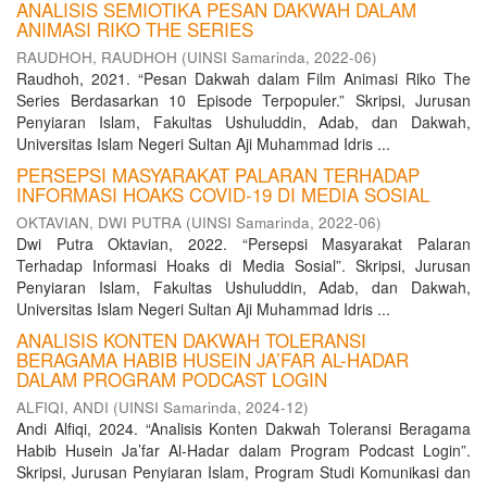
ANALISIS SEMIOTIKA PESAN DAKWAH DALAM
ANIMASI RIKO THE SERIES
RAUDHOH, RAUDHOH
(
UINSI Samarinda
,
2022-06
)
Raudhoh, 2021. “Pesan Dakwah dalam Film Animasi Riko The
Series Berdasarkan 10 Episode Terpopuler.” Skripsi, Jurusan
Penyiaran Islam, Fakultas Ushuluddin, Adab, dan Dakwah,
Universitas Islam Negeri Sultan Aji Muhammad Idris ...
PERSEPSI MASYARAKAT PALARAN TERHADAP
INFORMASI HOAKS COVID-19 DI MEDIA SOSIAL
OKTAVIAN, DWI PUTRA
(
UINSI Samarinda
,
2022-06
)
Dwi Putra Oktavian, 2022. “Persepsi Masyarakat Palaran
Terhadap Informasi Hoaks di Media Sosial”. Skripsi, Jurusan
Penyiaran Islam, Fakultas Ushuluddin, Adab, dan Dakwah,
Universitas Islam Negeri Sultan Aji Muhammad Idris ...
ANALISIS KONTEN DAKWAH TOLERANSI
BERAGAMA HABIB HUSEIN JA’FAR AL-HADAR
DALAM PROGRAM PODCAST LOGIN
ALFIQI, ANDI
(
UINSI Samarinda
,
2024-12
)
Andi Alfiqi, 2024. “Analisis Konten Dakwah Toleransi Beragama
Habib Husein Ja’far Al-Hadar dalam Program Podcast Login”.
Skripsi, Jurusan Penyiaran Islam, Program Studi Komunikasi dan