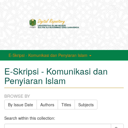
Toggle
navigati
E-Skripsi - Komunikasi dan Penyiaran Islam
E-Skripsi - Komunikasi dan
Penyiaran Islam
BROWSE BY
By Issue Date
Authors
Titles
Subjects
Search within this collection: