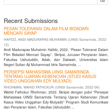
Go
Recent Submissions
PESAN TOLERANSI DALAM FILM BIDADARI
MENCARI SAYAP
HAFIDZ, ANDI MADURAPAS MUHAIMIN
(
UINSI Samarinda
,
2022-
12
)
Andi Madurapas Muhaimin Hafidz, 2022. “Pesan Toleransi Dalam
Film Bidadari Mencari Sayap”. Skripsi, Jurusan Penyiaran Islam,
Fakultas Ushuluddin, Adab, dan Dakwah, Universitas Islam
Negeri Sultan Aji Muhammad Idris Samarinda. ...
PERSEPSI MAHASISWA UINSI SAMARINDA
TENTANG UJARAN KEBENCIAN (STUDI KASUS
VIDEO UNGGAHAN EDY MULYADI)
RHOHMAN, WAHID FATHCKUR
(
UINSI Samarinda
,
2022-06
)
Wahid Fathckur Rhohman, 2022. Skripsi dengan judul “Persepsi
Mahasiswa UINSI Samarinda Tentang Ujaran Kebencian (Studi
Kasus Video Unggahan Edy Mulyadi)” Program Studi Komunikasi
dan Penyiaran Islam, Fakultas Ushuluddin ...