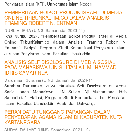
Penyiaran Islam (KPI), Universitas Islam Negeri ...
PEMBERITAAN BOIKOT PRODUK ISRAEL DI MEDIA
ONLINE TRIBUNKALTIM.CO DALAM ANALISIS
FRAMING ROBERT N. ENTMAN
NURLIA, IKHA
(
UINSI Samarinda
,
2023-11
)
Ikha Nurlia, 2024. “Pemberitaan Boikot Produk Israel di Media
Online TribunKaltim.co dalam Analisis Framing Robert N.
Entman”. Skripsi, Program Studi Komunikasi Penyiaran Islam,
Jurusan Penyiaran Islam, Fakultas Ushuluddin, ...
ANALISIS SELF DISCLOSURE DI MEDIA SOSIAL
PADA MAHASISWA UIN SULTAN AJI MUHAMMAD
IDRIS SAMARINDA
Darusman, Surahmi
(
UINSI Samarinda
,
2024-11
)
Surahmi Darusman, 2024. “Analisis Self Disclosure di Media
Sosial pada Mahasiswa UIN Sultan Aji Muhammad Idris
Samarinda”. Skripsi, Program Studi Komunikasi dan Penyiaran
Islam, Fakultas Ushuluddin, Adab, dan Dakwah, ...
PERAN DATU TUNGGANG PARANGAN DALAM
PENYEBARAN AGAMA ISLAM DI KABUPATEN KUTAI
KARTANEGARA
SURYA, RAHMAT
(
UINSI Samarinda
,
2021-12
)