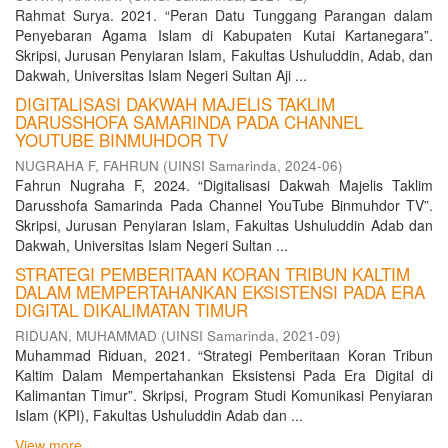
Rahmat Surya. 2021. “Peran Datu Tunggang Parangan dalam
Penyebaran Agama Islam di Kabupaten Kutai Kartanegara”.
Skripsi, Jurusan Penyiaran Islam, Fakultas Ushuluddin, Adab, dan
Dakwah, Universitas Islam Negeri Sultan Aji ...
DIGITALISASI DAKWAH MAJELIS TAKLIM
DARUSSHOFA SAMARINDA PADA CHANNEL
YOUTUBE BINMUHDOR TV
NUGRAHA F, FAHRUN
(
UINSI Samarinda
,
2024-06
)
Fahrun Nugraha F, 2024. “Digitalisasi Dakwah Majelis Taklim
Darusshofa Samarinda Pada Channel YouTube Binmuhdor TV”.
Skripsi, Jurusan Penyiaran Islam, Fakultas Ushuluddin Adab dan
Dakwah, Universitas Islam Negeri Sultan ...
STRATEGI PEMBERITAAN KORAN TRIBUN KALTIM
DALAM MEMPERTAHANKAN EKSISTENSI PADA ERA
DIGITAL DIKALIMATAN TIMUR
RIDUAN, MUHAMMAD
(
UINSI Samarinda
,
2021-09
)
Muhammad Riduan, 2021. “Strategi Pemberitaan Koran Tribun
Kaltim Dalam Mempertahankan Eksistensi Pada Era Digital di
Kalimantan Timur”. Skripsi, Program Studi Komunikasi Penyiaran
Islam (KPI), Fakultas Ushuluddin Adab dan ...
View more