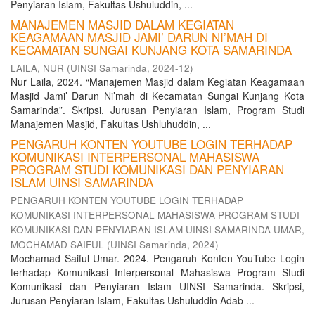
Penyiaran Islam, Fakultas Ushuluddin, ...
MANAJEMEN MASJID DALAM KEGIATAN
KEAGAMAAN MASJID JAMI’ DARUN NI’MAH DI
KECAMATAN SUNGAI KUNJANG KOTA SAMARINDA
LAILA, NUR
(
UINSI Samarinda
,
2024-12
)
Nur Laila, 2024. “Manajemen Masjid dalam Kegiatan Keagamaan
Masjid Jami’ Darun Ni’mah di Kecamatan Sungai Kunjang Kota
Samarinda”. Skripsi, Jurusan Penyiaran Islam, Program Studi
Manajemen Masjid, Fakultas Ushluhuddin, ...
PENGARUH KONTEN YOUTUBE LOGIN TERHADAP
KOMUNIKASI INTERPERSONAL MAHASISWA
PROGRAM STUDI KOMUNIKASI DAN PENYIARAN
ISLAM UINSI SAMARINDA
PENGARUH KONTEN YOUTUBE LOGIN TERHADAP
KOMUNIKASI INTERPERSONAL MAHASISWA PROGRAM STUDI
KOMUNIKASI DAN PENYIARAN ISLAM UINSI SAMARINDA UMAR,
MOCHAMAD SAIFUL
(
UINSI Samarinda
,
2024
)
Mochamad Saiful Umar. 2024. Pengaruh Konten YouTube Login
terhadap Komunikasi Interpersonal Mahasiswa Program Studi
Komunikasi dan Penyiaran Islam UINSI Samarinda. Skripsi,
Jurusan Penyiaran Islam, Fakultas Ushuluddin Adab ...