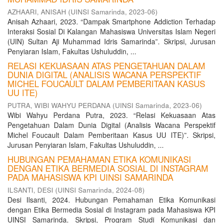
AZHAARI, ANISAH
(
UINSI Samarinda
,
2023-06
)
Anisah Azhaari, 2023. “Dampak Smartphone Addiction Terhadap
Interaksi Sosial Di Kalangan Mahasiswa Universitas Islam Negeri
(UIN) Sultan Aji Muhammad Idris Samarinda”. Skripsi, Jurusan
Penyiaran Islam, Fakultas Ushuluddin, ...
RELASI KEKUASAAN ATAS PENGETAHUAN DALAM
DUNIA DIGITAL (ANALISIS WACANA PERSPEKTIF
MICHEL FOUCAULT DALAM PEMBERITAAN KASUS
UU ITE)
PUTRA, WIBI WAHYU PERDANA
(
UINSI Samarinda
,
2023-06
)
Wibi Wahyu Perdana Putra, 2023. “Relasi Kekuasaan Atas
Pengetahuan Dalam Dunia Digital (Analisis Wacana Perspektif
Michel Foucault Dalam Pemberitaan Kasus UU ITE)”. Skripsi,
Jurusan Penyiaran Islam, Fakultas Ushuluddin, ...
HUBUNGAN PEMAHAMAN ETIKA KOMUNIKASI
DENGAN ETIKA BERMEDIA SOSIAL DI INSTAGRAM
PADA MAHASISWA KPI UINSI SAMARINDA
ILSANTI, DESI
(
UINSI Samarinda
,
2024-08
)
Desi Ilsanti, 2024. Hubungan Pemahaman Etika Komunikasi
dengan Etika Bermedia Sosial di Instagram pada Mahasiswa KPI
UINSI Samarinda. Skripsi, Program Studi Komunikasi dan