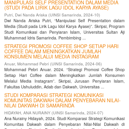
MANIPULASI SELF PRESENTATION DALAM MEDIA
(STUDI PADA LIRIK LAGU IDOL KARYA AYASE)
Putri, Dwi Nanda Ariska
(
UINSI Samarinda
,
2024-10
)
Dwi Nanda Ariska Putri, “Manipulasi Self Presentation dalam
Media (Studi pada Lirik Lagu Idol Karya Ayase)”. Skripsi, Program
Studi Komunikasi dan Penyiaran Islam, Universitas Sultan Aji
Muhammad Idris Samarinda. Pembimbing ...
STRATEGI PROMOSI COFFEE SHOP SETIAP HARI
COFFEE DALAM MENINGKATKAN JUMLAH
KONSUMEN MELALUI MEDIA INSTAGRAM
Anuar, Mohammad Pebri
(
UINSI Samarinda
,
2024-06
)
Mohammad Pebri Anuar. 2024. “Strategi Promosi Coffee Shop
Setiap Hari Coffee dalam Meningkatkan Jumlah Konsumen
Melalui Media Instagram”. Skripsi, Jurusan Penyiaran Islam,
Fakultas Ushuluddin, Adab dan Dakwah, Universitas ...
STUDI KOMPARASI STRATEGI KOMUNIKASI
KOMUNITAS DAKWAH DALAM PENYEBARAN NILAI-
NILAI DAKWAH DI SAMARINDA
HIDAYAH, ANA NURAINY
(
UINSI Samarinda
,
2024-07
)
Ana Nurainy Hidayah, 2024. Studi Komparasi Strategi Komunikasi
Komunitas Dakwah dalam Penyebaran Nilai-Nilai Dakwah di